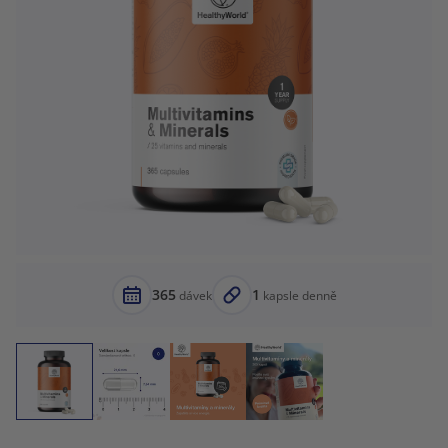
365
1
dávek
kapsle denně