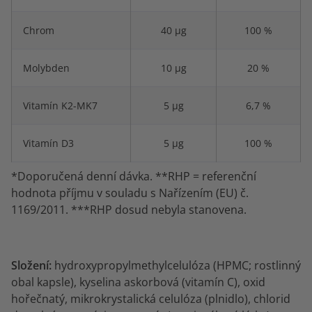
Chrom
40 µg
100 %
Molybden
10 µg
20 %
Vitamín K2-MK7
5 µg
6,7 %
Vitamín D3
5 µg
100 %
*Doporučená denní dávka. **RHP = referenční
hodnota příjmu v souladu s Nařízením (EU) č.
1169/2011. ***RHP dosud nebyla stanovena.
Složení:
hydroxypropylmethylcelulóza (HPMC; rostlinný
obal kapsle), kyselina askorbová (vitamín C), oxid
hořečnatý, mikrokrystalická celulóza (plnidlo), chlorid