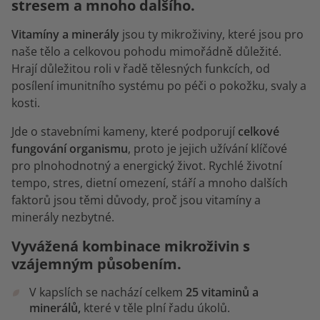
stresem a mnoho dalšího.
Vitamíny a minerály
jsou ty mikroživiny, které jsou pro
naše tělo a celkovou pohodu mimořádně důležité.
Hrají důležitou roli v řadě tělesných funkcích, od
posílení imunitního systému po péči o pokožku, svaly a
kosti.
Jde o stavebními kameny, které podporují
celkové
fungování organismu
, proto je jejich užívání klíčové
pro plnohodnotný a energický život. Rychlé životní
tempo, stres, dietní omezení, stáří a mnoho dalších
faktorů jsou těmi důvody, proč jsou vitamíny a
minerály nezbytné.
Vyvážená kombinace mikroživin s
vzájemným působením.
V kapslích se nachází celkem
25 vitaminů a
minerálů,
které v těle plní řadu úkolů.