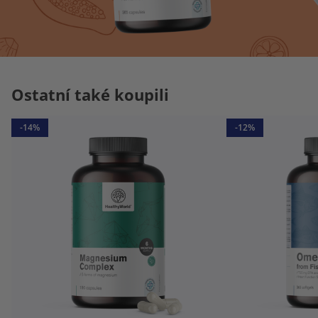
Ostatní také koupili
-14%
-12%