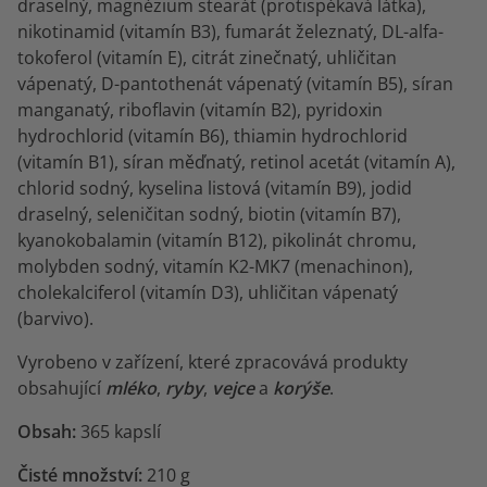
draselný, magnézium stearát (protispékavá látka),
nikotinamid (vitamín B3), fumarát železnatý, DL-alfa-
tokoferol (vitamín E), citrát zinečnatý, uhličitan
vápenatý, D-pantothenát vápenatý (vitamín B5), síran
manganatý, riboflavin (vitamín B2), pyridoxin
hydrochlorid (vitamín B6), thiamin hydrochlorid
(vitamín B1), síran měďnatý, retinol acetát (vitamín A),
chlorid sodný, kyselina listová (vitamín B9), jodid
draselný, seleničitan sodný, biotin (vitamín B7),
kyanokobalamin (vitamín B12), pikolinát chromu,
molybden sodný, vitamín K2-MK7 (menachinon),
cholekalciferol (vitamín D3), uhličitan vápenatý
(barvivo).
Vyrobeno v zařízení, které zpracovává produkty
obsahující
mléko
,
ryby
,
vejce
a
korýše
.
Obsah:
365 kapslí
Čisté množství:
210 g