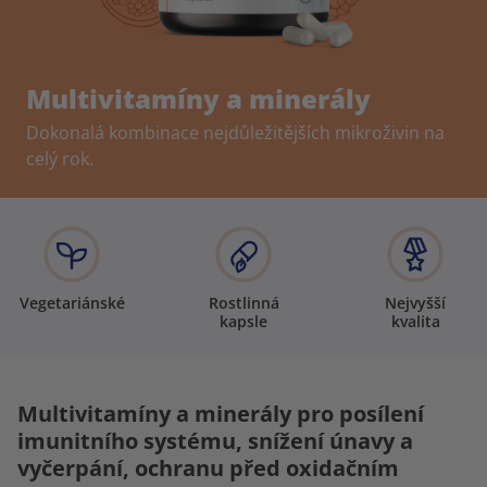
Multivitamíny a minerály
Dokonalá kombinace nejdůležitějších mikroživin na
celý rok.
Vegetariánské
Rostlinná
Nejvyšší
kapsle
kvalita
Multivitamíny a minerály pro posílení
imunitního systému, snížení únavy a
vyčerpání, ochranu před oxidačním