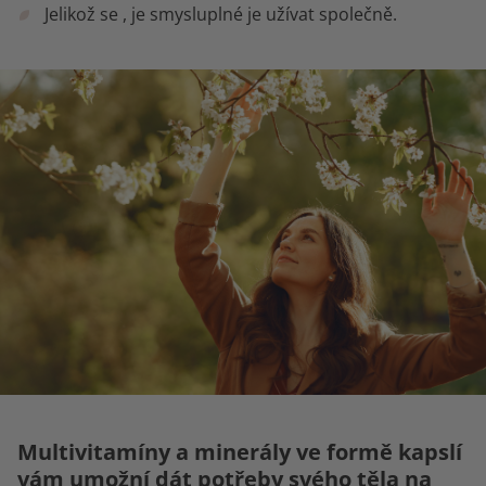
Jelikož se
, je smysluplné je užívat společně.
Multivitamíny a minerály ve formě kapslí
vám umožní dát potřeby svého těla na