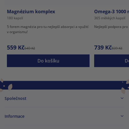
Magnézium komplex
Omega-3 1000 m
180 kapslí
365 měkkých kapslí
5 forem magnézia pro tu nejlepší absorpci a využití
Nejlepší podpora pro 
v organismu!
559 Kč
739 Kč
649 Kč
839 Kč
Do košíku
D
Společnost
Informace