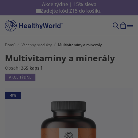
Akce týdne | 15% sleva
Zadejte kód
Z15
do košíku
Domů
Všechny produkty
Multivitamíny a minerály
Multivitamíny a minerály
Obsah:
365 kapslí
AKCE TÝDNE
-9%