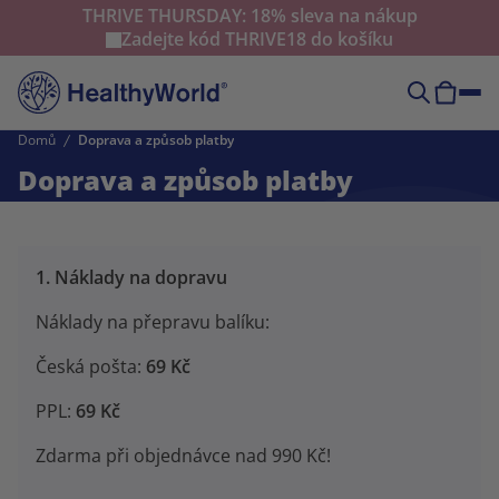
THRIVE THURSDAY: 18% sleva na nákup
Zadejte kód
THRIVE18
do košíku
Domů
Doprava a způsob platby
Doprava a způsob platby
1. Náklady na dopravu
Náklady na přepravu balíku:
Česká pošta:
69 Kč
PPL:
69 Kč
Zdarma při objednávce nad 990 Kč!