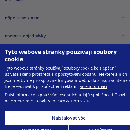
Připojte se k nám
Pomoc a objednávky
Tyto webové stránky používají soubory
cookie
Tyto webové stránky používají soubory cookie ke zlepšení
Možnost platby kartou. Ochrana osobních údajů zaručena pomocí šifrování
uživatelského prostředí a k poskytování obsahu. Některé z nich
SSL.
jsou nezbytné pro správné fungování webu, další jsou volitelné 
lze je využívat k přizpůsobení reklam -
více informací
.
Copyright © Be Healthy Group d.o.o. 2012 - 2026
Mapa stránek
Použití cookies
Nastavení cookies
Další informace o používání osobních údajů společností Google
naleznete zde:
Google’s Privacy & Terms site
.
Naistalovat vše