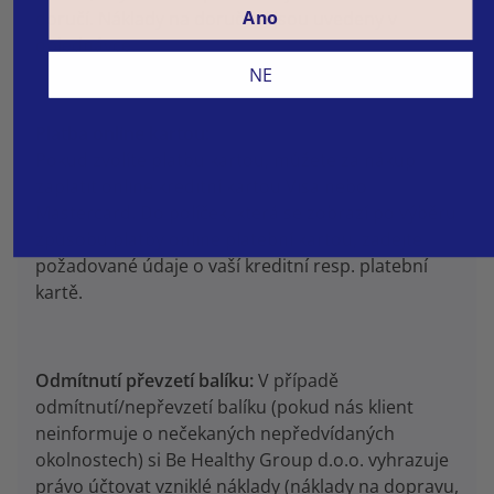
Ano
doručí. Náklady na doručení jsou uvedeny v
objednávce.
NE
Platba online kartou:
Pokud zvolíte platbu kartou, můžete za nákup
zaplatit online kreditní kartou Visa nebo
Mastercard. Do políček, která se zobrazí po výběru
způsobu platby online platební kartou, zadejte
požadované údaje o vaší kreditní resp. platební
kartě.
Odmítnutí převzetí balíku:
V případě
odmítnutí/nepřevzetí balíku (pokud nás klient
neinformuje o nečekaných nepředvídaných
okolnostech) si
Be Healthy Group d.o.o. vyhrazuje
právo účtovat vzniklé náklady (náklady na dopravu,