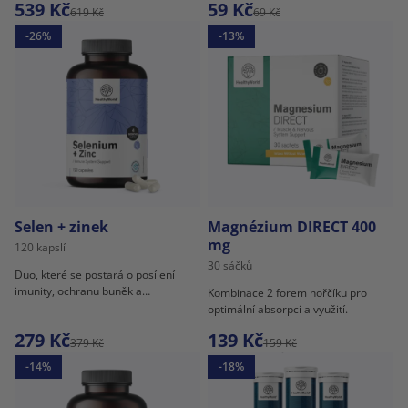
539 Kč
59 Kč
619 Kč
69 Kč
-26%
-13%
Selen + zinek
Magnézium DIRECT 400
mg
120 kapslí
30 sáčků
Duo, které se postará o posílení
imunity, ochranu buněk a
Kombinace 2 forem hořčíku pro
mnohem více.
optimální absorpci a využití.
279 Kč
139 Kč
379 Kč
159 Kč
-14%
-18%