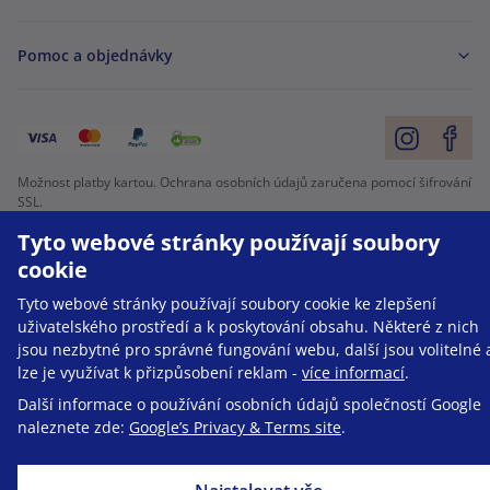
Pomoc a objednávky
Možnost platby kartou. Ochrana osobních údajů zaručena pomocí šifrování
SSL.
Tyto webové stránky používají soubory
Copyright © Be Healthy Group d.o.o. 2012 - 2026
cookie
Mapa stránek
Použití cookies
Nastavení cookies
Tyto webové stránky používají soubory cookie ke zlepšení
uživatelského prostředí a k poskytování obsahu. Některé z nich
jsou nezbytné pro správné fungování webu, další jsou volitelné 
lze je využívat k přizpůsobení reklam -
více informací
.
Další informace o používání osobních údajů společností Google
naleznete zde:
Google’s Privacy & Terms site
.