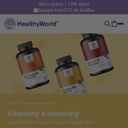
Akce týdne | 15% sleva
Zadejte kód
Z15
do košíku
Domů
Vitamíny a minerály
Vitamíny a minerály
Nejdůležitější mikroživiny pro každý den