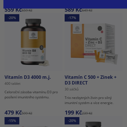
celkovou pohodu.
559 Kč
589 Kč
659 Kč
649 Kč
-20%
-17%
Vitamín D3 4000 m.j.
Vitamín C 500 + Zinek +
D3 DIRECT
400 tablet
30 sáčků
Celoroční zásoba vitamínu D3 pro
posílení imunitního systému.
Trio nezbytných živin pro silný
imunitní systém a více energie.
479 Kč
199 Kč
599 Kč
239 Kč
-15%
-20%