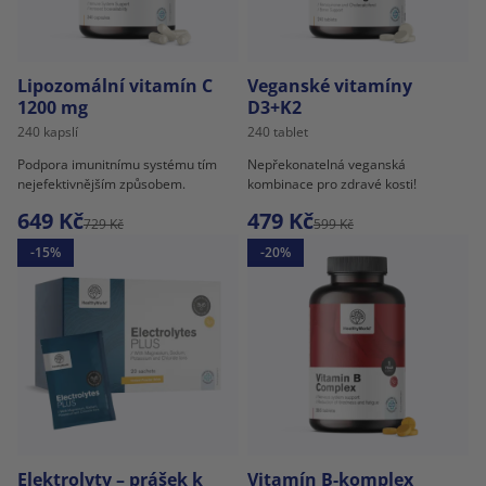
Lipozomální vitamín C
Veganské vitamíny
1200 mg
D3+K2
240 kapslí
240 tablet
Podpora imunitnímu systému tím
Nepřekonatelná veganská
nejefektivnějším způsobem.
kombinace pro zdravé kosti!
649 Kč
479 Kč
729 Kč
599 Kč
-15%
-20%
Elektrolyty – prášek k
Vitamín B-komplex