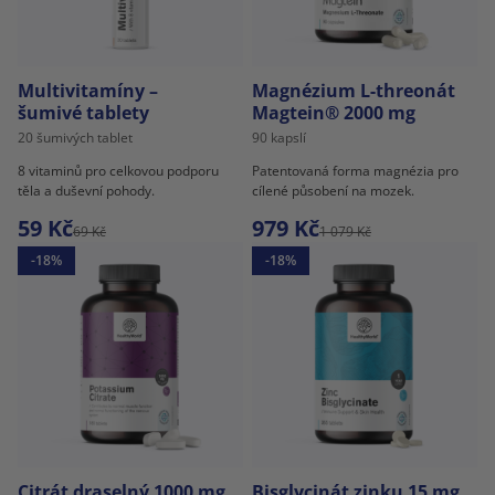
Multivitamíny –
Magnézium L-threonát
šumivé tablety
Magtein® 2000 mg
20 šumivých tablet
90 kapslí
8 vitaminů pro celkovou podporu
Patentovaná forma magnézia pro
těla a duševní pohody.
cílené působení na mozek.
59 Kč
979 Kč
69 Kč
1 079 Kč
-18%
-18%
Citrát draselný 1000 mg
Bisglycinát zinku 15 mg