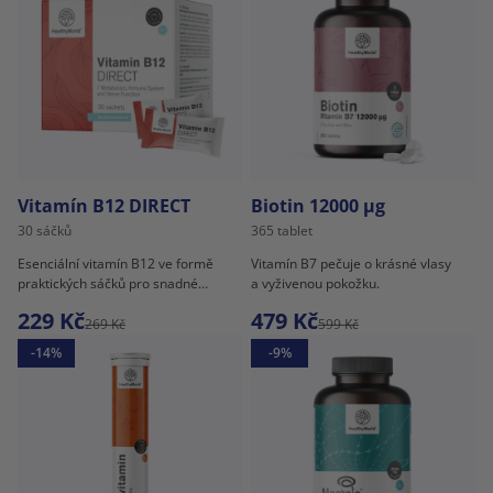
Vitamín B12 DIRECT
Biotin 12000 µg
30 sáčků
365 tablet
Esenciální vitamín B12 ve formě
Vitamín B7 pečuje o krásné vlasy
praktických sáčků pro snadné
a vyživenou pokožku.
dávkování.
229 Kč
479 Kč
269 Kč
599 Kč
-14%
-9%