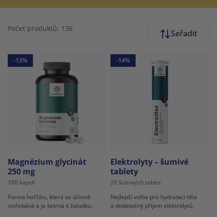
Počet produktů: 136
Seřadit
-13%
-14%
Magnézium glycinát
Elektrolyty – šumivé
250 mg
tablety
180 kapslí
20 šumivých tablet
Forma hořčíku, která se účinně
Nejlepší volba pro hydrataci těla
vstřebává a je šetrná k žaludku.
a dodatečný příjem elektrolytů.