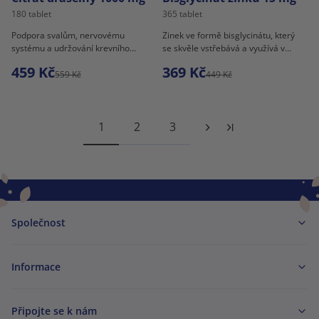
180 tablet
365 tablet
Podpora svalům, nervovému
Zinek ve formě bisglycinátu, který
systému a udržování krevního
se skvěle vstřebává a využívá v
tlaku.
organismu.
459 Kč
369 Kč
559 Kč
449 Kč
1
2
3
Společnost
Informace
Připojte se k nám