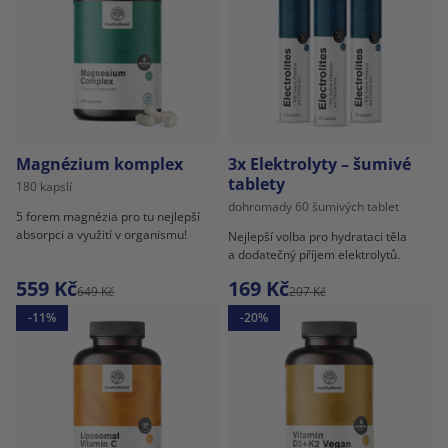
Magnézium komplex
3x Elektrolyty – šumivé
tablety
180 kapslí
dohromady 60 šumivých tablet
5 forem magnézia pro tu nejlepší
absorpci a využití v organismu!
Nejlepší volba pro hydrataci těla
a dodatečný příjem elektrolytů.
559 Kč
169 Kč
649 Kč
207 Kč
-11%
-20%