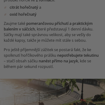
citrát hořečnatý
a
oxid hořečnatý
Zaujme také
pomerančovou příchutí a praktickým
balením v sáčcích
, které představují 1 denní dávku.
Sáčky mají také správnou velikost, aby se vešly do
každé kapsy, takže je můžete mít stále s sebou.
Pro ještě příjemnější zážitek se postará fakt, že ke
spolknutí hořčíkového prášku
nepotřebujete tekutinu
– stačí obsah sáčku
nanést přímo na jazyk
, kde se
během pár sekund rozpustí.