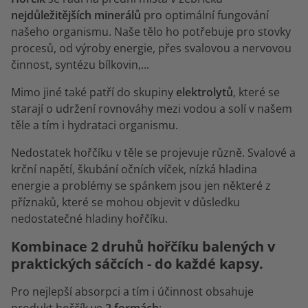
nejdůležitějších minerálů
pro optimální fungování
našeho organismu. Naše tělo ho potřebuje pro stovky
procesů, od výroby energie, přes svalovou a nervovou
činnost, syntézu bílkovin,...
Mimo jiné také patří do skupiny
elektrolytů
, které se
starají o udržení rovnováhy mezi vodou a solí v našem
těle a tím i hydrataci organismu.
Nedostatek hořčíku v těle se projevuje různě. Svalové a
krční napětí, škubání očních víček, nízká hladina
energie a problémy se spánkem jsou jen některé z
příznaků, které se mohou objevit v důsledku
nedostatečné hladiny hořčíku.
Kombinace 2 druhů hořčíku balených v
praktických sáčcích - do každé kapsy.
Pro nejlepší absorpci a tím i účinnost obsahuje
produkt hořčík ve
2 formách
: