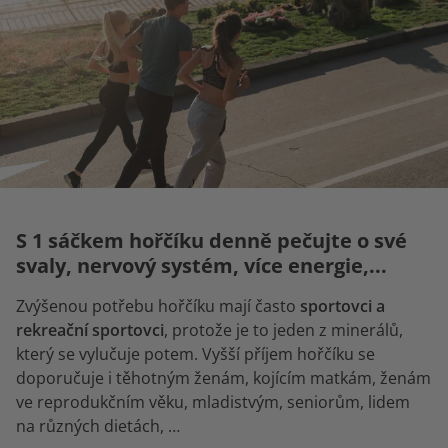
S 1 sáčkem hořčíku denně pečujte o své
svaly, nervový systém, více energie,...
Zvýšenou potřebu hořčíku mají často
sportovci a
rekreační sportovci
, protože je to jeden z minerálů,
který se vylučuje potem. Vyšší příjem hořčíku se
doporučuje i těhotným ženám, kojícím matkám, ženám
ve reprodukčním věku, mladistvým, seniorům, lidem
na různých dietách, …