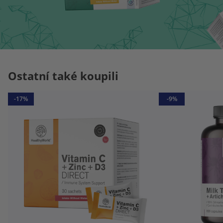
Ostatní také koupili
-17%
-9%