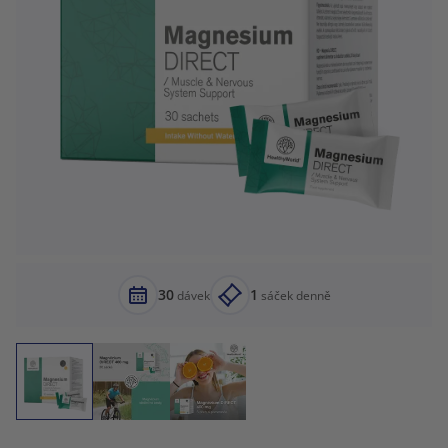
30
1
dávek
sáček denně