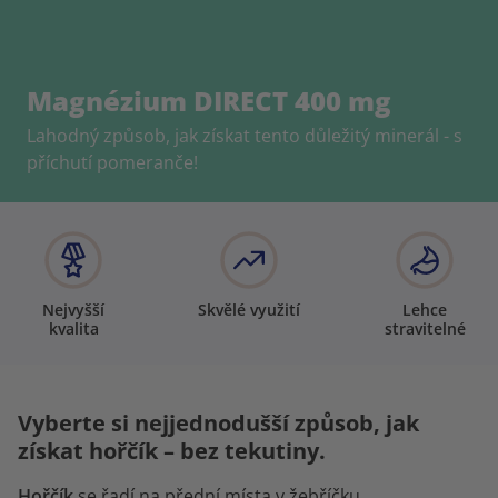
Magnézium DIRECT 400 mg
Lahodný způsob, jak získat tento důležitý minerál - s
příchutí pomeranče!
Nejvyšší
Skvělé využití
Lehce
kvalita
stravitelné
Vyberte si nejjednodušší způsob, jak
získat hořčík – bez tekutiny.
Hořčík
se řadí na přední místa v žebříčku