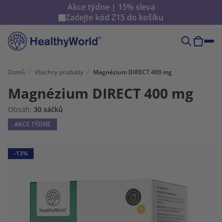
Akce týdne | 15% sleva
Zadejte kód
Z15
do košíku
Domů
Všechny produkty
Magnézium DIRECT 400 mg
Magnézium DIRECT 400 mg
Obsah:
30 sáčků
AKCE TÝDNE
-13%