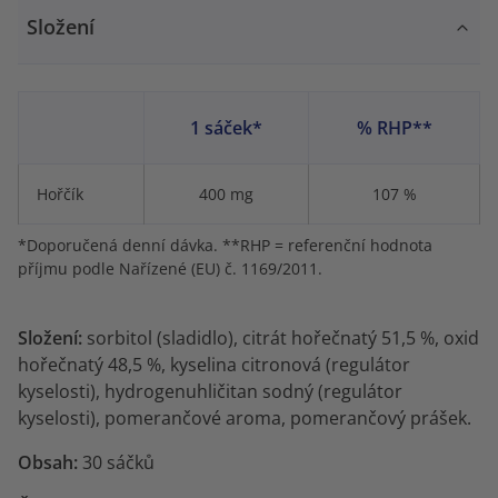
Složení
1 sáček*
% RHP**
Hořčík
400 mg
107 %
*Doporučená denní dávka. **RHP = referenční hodnota
příjmu podle Nařízené (EU) č. 1169/2011.
Složení:
sorbitol (sladidlo), citrát hořečnatý 51,5 %, oxid
hořečnatý 48,5 %, kyselina citronová (regulátor
kyselosti), hydrogenuhličitan sodný (regulátor
kyselosti), pomerančové aroma, pomerančový prášek.
Obsah:
30 sáčků