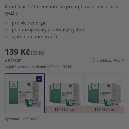
Kombinace 2 forem hořčíku pro optimální absorpci a
využití.
pro více energie
podporuje svaly a nervový systém
s příchutí pomeranče
139 Kč
159 Kč
5 Kč/den
Č. produktu: HW074
Nejnižší cena za posledních 30 dní: 139 Kč
134 Kč / kus
129 Kč / kus
Vybráno:
1
x 30 sáčků