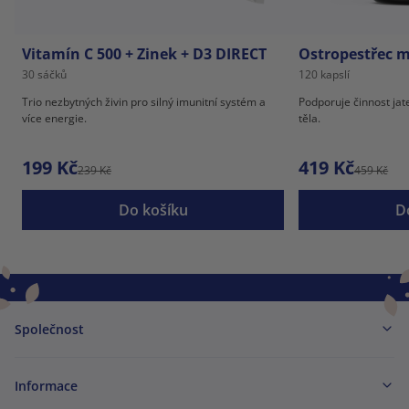
Vitamín C 500 + Zinek + D3 DIRECT
Ostropestřec m
30 sáčků
120 kapslí
Trio nezbytných živin pro silný imunitní systém a
Podporuje činnost jat
více energie.
těla.
199 Kč
419 Kč
239 Kč
459 Kč
Do košíku
D
Společnost
Informace