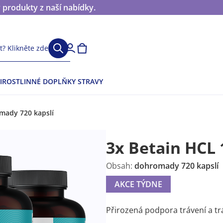
 produkty z naší nabídky.
? Klikněte zde
I
ROSTLINNÉ DOPLŇKY STRAVY
mady 720 kapslí
3x Betain HCL
Obsah:
dohromady 720 kapslí
AKCE TÝDNE
Přirozená podpora trávení a tr