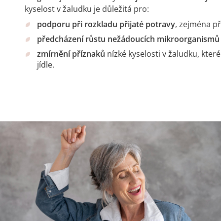
kyselost v žaludku je důležitá pro:
podporu při rozkladu přijaté potravy
, zejména př
předcházení růstu nežádoucích mikroorganismů
zmírnění příznaků
nízké kyselosti v žaludku, kte
jídle.