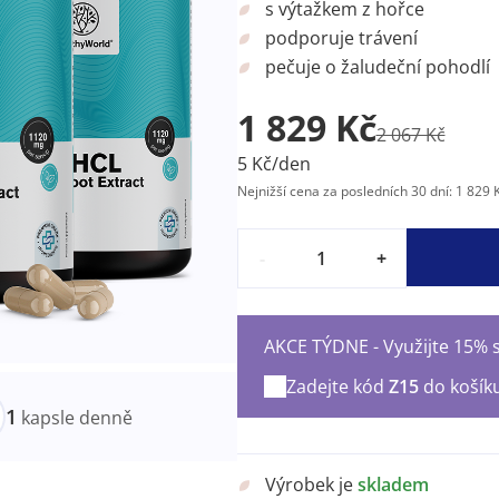
s výtažkem z hořce
podporuje trávení
pečuje o žaludeční pohodlí
1 829 Kč
2 067 Kč
5 Kč/den
Nejnižší cena za posledních 30 dní: 1 829 
-
+
AKCE TÝDNE - Využijte 15% s
Zadejte kód
Z15
do košík
1
kapsle denně
Výrobek je
skladem