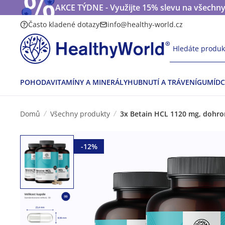
AKCE TÝDNE - Využijte 15% slevu na všechny
Často kladené dotazy
info@healthy-world.cz
Hledáte produkt
POHODA
VITAMÍNY A MINERÁLY
HUBNUTÍ A TRÁVENÍ
GUMÍDC
Domů
Všechny produkty
3x Betain HCL 1120 mg, dohro
-12%