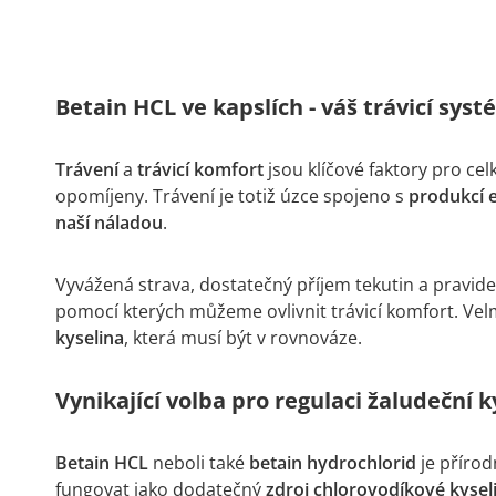
Betain HCL ve kapslích - váš trávicí syst
Trávení
a
trávicí komfort
jsou klíčové faktory pro ce
opomíjeny. Trávení je totiž úzce spojeno s
produkcí 
naší náladou
.
Vyvážená strava, dostatečný příjem tekutin a pravideln
pomocí kterých můžeme ovlivnit trávicí komfort. Vel
kyselina
, která musí být v rovnováze.
Vynikající volba pro regulaci žaludeční k
Betain HCL
neboli také
betain hydrochlorid
je přírod
fungovat jako dodatečný
zdroj chlorovodíkové kysel