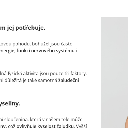
ém jej potřebuje.
lkovou pohodu, bohužel jsou často
energie
,
funkcí nervového systému
i
á fyzická aktivita jsou pouze tři faktory,
mi důležitá je také samotná
žaludeční
yseliny.
ní sloučenina, která v našem těle může
iny
, což
ovlivňuje kyselost žaludku
. Vyšší