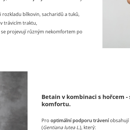
i rozkladu bílkovin, sacharidů a tuků,
v trávicím traktu,
ré se projevují různým nekomfortem po
Betain v kombinaci s hořcem -
komfortu.
Pro
optimální podporu trávení
obsahují
(
Gentiana lutea L.
), který: