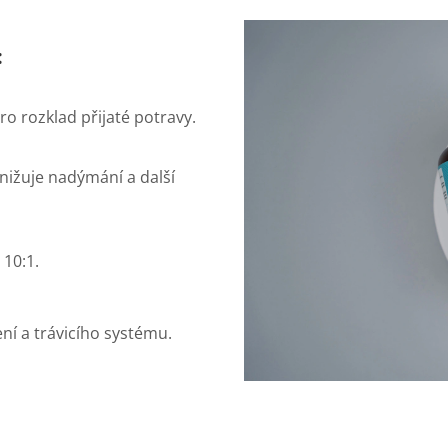
:
pro rozklad přijaté potravy.
snižuje nadýmání a další
10:1.
ní a trávicího systému.