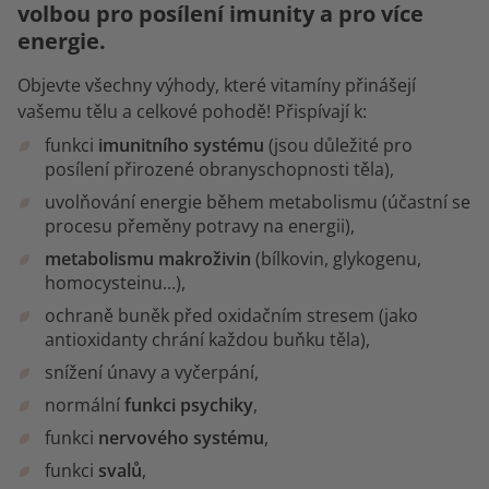
volbou pro posílení imunity a pro více
energie.
Objevte všechny výhody, které vitamíny přinášejí
vašemu tělu a celkové pohodě! Přispívají k:
funkci
imunitního systému
(jsou důležité pro
posílení přirozené obranyschopnosti těla),
uvolňování energie během metabolismu (účastní se
procesu přeměny potravy na energii),
metabolismu makroživin
(bílkovin, glykogenu,
homocysteinu...),
ochraně buněk před oxidačním stresem (jako
antioxidanty chrání každou buňku těla),
snížení únavy a vyčerpání,
normální
funkci psychiky
,
funkci
nervového systému
,
funkci
svalů
,