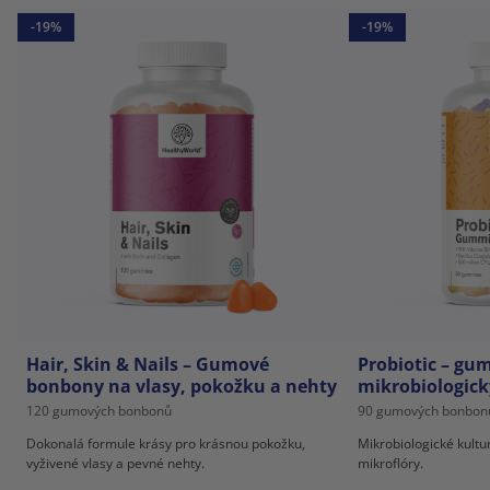
-19%
-19%
Hair, Skin & Nails – Gumové
Probiotic – gu
bonbony na vlasy, pokožku a nehty
mikrobiologic
120 gumových bonbonů
90 gumových bonbon
Dokonalá formule krásy pro krásnou pokožku,
Mikrobiologické kultu
vyživené vlasy a pevné nehty.
mikroflóry.