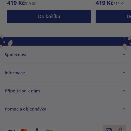
419 Kč
419 Kč
519 Kč
519 Kč
Do košíku
D
Společnost
Informace
Připojte se k nám
Pomoc a objednávky