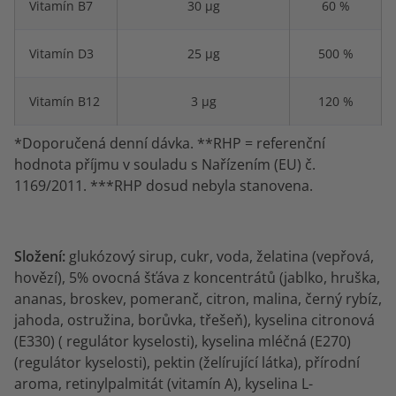
Vitamín B7
30 μg
60 %
Vitamín D3
25 μg
500 %
Vitamín B12
3 μg
120 %
*Doporučená denní dávka. **RHP = referenční
hodnota příjmu v souladu s Nařízením (EU) č.
1169/2011. ***RHP dosud nebyla stanovena.
Složení:
glukózový sirup, cukr, voda,
želatina (vepřová,
hovězí), 5% ovocná šťáva z koncentrátů (jablko, hruška,
ananas, broskev, pomeranč, citron, malina, černý rybíz,
jahoda, ostružina, borůvka, třešeň), kyselina citronová
(E330) ( regulátor kyselosti), kyselina mléčná (E270)
(regulátor kyselosti), pektin (želírující látka), přírodní
aroma, retinylpalmitát (vitamín A), kyselina L-