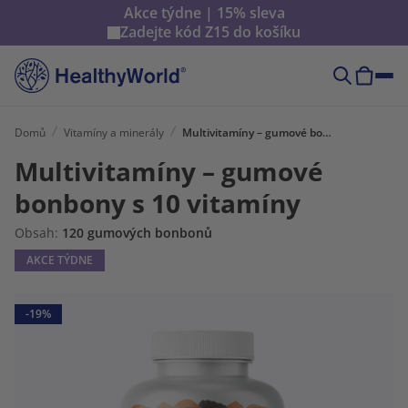
Akce týdne | 15% sleva
Zadejte kód
Z15
do košíku
Domů
Vitamíny a minerály
Multivitamíny – gumové bonbony s 10 vitamíny
Multivitamíny – gumové
bonbony s 10 vitamíny
Obsah:
120 gumových bonbonů
AKCE TÝDNE
-19%