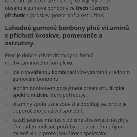
tabletám, protože se snadněji užívají. Výrobek
obsahuje gumové bonbony ve
třech různých
příchutích
(broskev, pomeranč a ostružina).
Lahodné gumové bonbony plné vitaminů
s příchutí broskve, pomeranče a
ostružiny.
Proč je dobré užívat vitamíny ve formě
multivitaminového komplexu:
jde o
vyváženou kombinaci
více vitaminů v jednom
gumovém bonbonu,
jedním bonbonem poskytnete organismu
široké
spektrum živin
, které potřebuje,
vitamíny spolu úzce souvisí a doplňují se, proto je
doporučeno je užívat společně,
každý jedinec má navíc odlišné stravovací návyky a
tím pádem odlišné potřeby dodatečného příjmu
mikroživin, a proto jsou široce spektrální