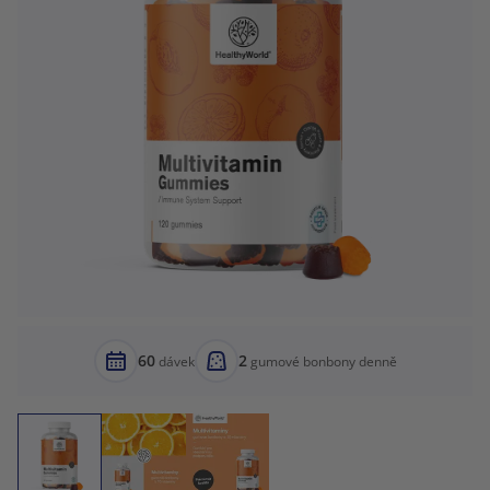
60
2
dávek
gumové bonbony denně