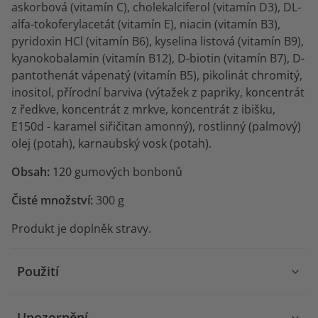
askorbová (vitamín C), cholekalciferol (vitamín D3), DL-
alfa-tokoferylacetát (vitamín E), niacin (vitamín B3),
pyridoxin HCl (vitamín B6), kyselina listová (vitamín B9),
kyanokobalamin (vitamín B12), D-biotin (vitamín B7), D-
pantothenát vápenatý (vitamín B5), pikolinát chromitý,
inositol, přírodní barviva (výtažek z papriky, koncentrát
z ředkve, koncentrát z mrkve, koncentrát z ibišku,
E150d - karamel siřičitan amonný), rostlinný (palmový)
olej (potah), karnaubský vosk (potah).
Obsah:
120 gumových bonbonů
Čisté množství:
300 g
Produkt je doplněk stravy.
Použití
Upozornění