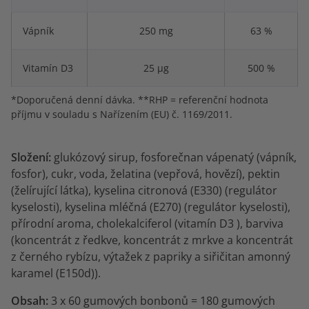
Vápník
250 mg
63 %
Vitamín D3
25 μg
500 %
*Doporučená denní dávka. **RHP = referenční hodnota
příjmu v souladu s Nařízením (EU) č. 1169/2011.
Složení:
glukózový sirup, fosforečnan vápenatý (vápník,
fosfor), cukr, voda,
želatina (vepřová, hovězí), pektin
(želírující látka), kyselina citronová (E330) (regulátor
kyselosti), kyselina mléčná (E270) (regulátor kyselosti),
přírodní aroma, cholekalciferol (vitamín D3 ), barviva
(koncentrát z ředkve, koncentrát z mrkve a koncentrát
z černého rybízu, výtažek z papriky a siřičitan amonný
karamel (E150d)).
Obsah:
3 x 60 gumových bonbonů = 180 gumových