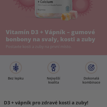
Vitamín D3 + Vápník – gumové
bonbony na svaly, kosti a zuby
Postavte kosti a zuby na první místo.
Bez lepku
Nejvyšší
Dokonalá
kvalita
kombinace
D3 + vápník pro zdravé kosti a zuby!