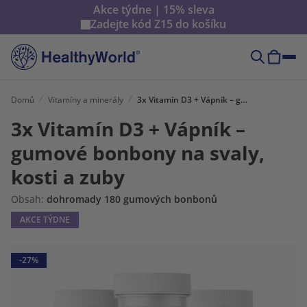
Akce týdne | 15% sleva
Zadejte kód
Z15
do košíku
Domů
Vitamíny a minerály
3x Vitamín D3 + Vápník – gumové bonbony na svaly, kosti a zuby
3x Vitamín D3 + Vápník –
gumové bonbony na svaly,
kosti a zuby
Obsah:
dohromady 180 gumových bonbonů
AKCE TÝDNE
-27%