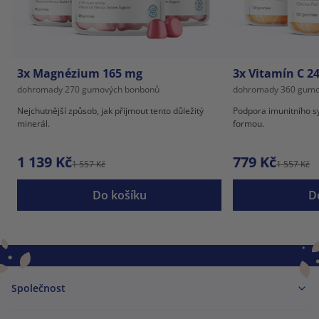
3x Magnézium 165 mg
3x Vitamín C 2
dohromady 270 gumových bonbonů
dohromady 360 gumo
Nejchutnější způsob, jak přijmout tento důležitý
Podpora imunitního s
minerál.
formou.
1 139 Kč
779 Kč
1 557 Kč
1 557 Kč
Do košíku
D
Společnost