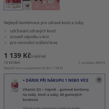
Nejlepší kombinace pro zdravé kosti a zuby.
udržování zdravých kostí
úroveň vápníku v krvi
pro normální srážení krve
1 139 Kč
1 557 Kč
13 Kč/den
Č. produktu: KM316
Nejnižší cena za posledních 30 dní: 1 139 Kč
+ DÁREK PŘI NÁKUPU 1 NEBO VÍCE
Vitamín D3 + Vápník – gumové bonbony
na svaly, kosti a zuby, 60 gumových
bonbonů
*Dárek bude automaticky přidán do košíku.