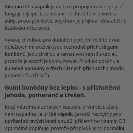
Vitamin D3
a
vápník
jsou úzce propojeni a ve spojení
fungují nejlépe. Jsou nesmírně důležité pro
kosti
a
zuby
, proto je klíčové, abychom je přijímali dostatečně
každodenní stravou.
Vynikající volbou pro dodatečný příjem těchto dvou
důležitých mikroživin jsou rozhodně
příchutě gumi
bonbónů
. Jsou skvělou alternativou kapslí a tablet,
protože je snazší je konzumovat. Produkt obsahuje
gumové bonbóny o třech různých příchutích
(jahoda,
pomeranč a třešeň).
Gumi bonbóny bez lepku - s příchutěmi
jahoda, pomeranč a třešeň.
Když mluvíme o zdravých kostech, první věcí, která
nám napadne, je určitě
vápník
. Je totiž nezbytný pro
udržení zdravých kostí
a
zubů
, přičemž ho vitamin D3
optimálně doplňuje, protože přispívá k jeho
normální