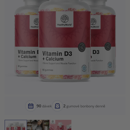
90
2
dávek
gumové bonbony denně