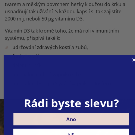
tvarem a měkkým povrchem hezky kloužou do krku a
usnadňují tak užívání. S každou kapslí si tak zajistíte
2000 m.j. neboli 50 µg vitamínu D3.
Vitamín D3 tak kromě toho, že má roli v imunitním
systému, přispívá také k:
udržování zdravých kostí
a zubů,
funkci svalů,
dělení buněk,
normální hladině vápníku
v krvi,
normální absorpci/využití vápníku a fosforu.
Rádi byste slevu?
Ano
NE