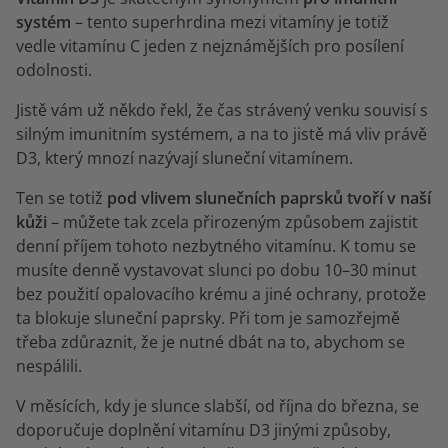
systém
– tento superhrdina mezi vitamíny je totiž
vedle vitamínu C jeden z nejznámějších pro posílení
odolnosti.
Jistě vám už někdo řekl, že čas strávený venku souvisí s
silným imunitním systémem, a na to jistě má vliv právě
D3, který mnozí nazývají sluneční vitamínem.
Ten se totiž
pod vlivem slunečních paprsků tvoří v naší
kůži
– můžete tak zcela přirozeným způsobem zajistit
denní příjem tohoto nezbytného vitamínu. K tomu se
musíte denně vystavovat slunci po dobu 10–30 minut
bez použití opalovacího krému a jiné ochrany, protože
ta blokuje sluneční paprsky. Při tom je samozřejmě
třeba zdůraznit, že je nutné dbát na to, abychom se
nespálili.
V měsících, kdy je slunce slabší, od října do března, se
doporučuje doplnění vitamínu D3 jinými způsoby,