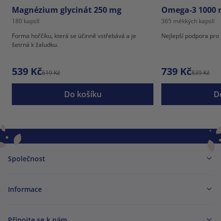
Magnézium glycinát 250 mg
Omega-3 1000 m
180 kapslí
365 měkkých kapslí
Forma hořčíku, která se účinně vstřebává a je
Nejlepší podpora pro 
šetrná k žaludku.
539 Kč
739 Kč
619 Kč
839 Kč
Do košíku
D
Společnost
Informace
Připojte se k nám