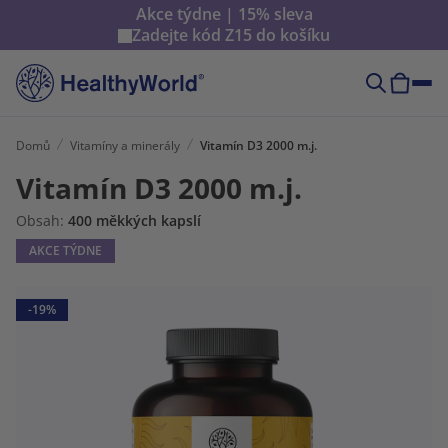
Akce týdne | 15% sleva
Zadejte kód
Z15
do košíku
Domů
Vitamíny a minerály
Vitamín D3 2000 m.j.
Vitamín D3 2000 m.j.
Obsah:
400 měkkých kapslí
AKCE TÝDNE
-19%