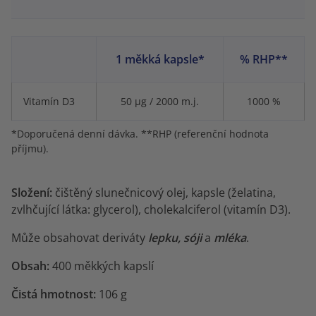
1 měkká kapsle*
% RHP**
Vitamín D3
50 µg / 2000 m.j.
1000 %
*Doporučená denní dávka. **RHP (referenční hodnota
příjmu).
Složení:
čištěný slunečnicový olej, kapsle (želatina,
zvlhčující látka: glycerol), cholekalciferol (vitamín D3).
Může obsahovat deriváty
lepku, sóji
a
mléka
.
Obsah:
400 měkkých kapslí
Čistá hmotnost:
106 g