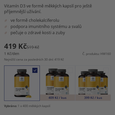
Vitamín D3 ve formě měkkých kapslí pro ještě
příjemnější užívání.
ve formě cholekalciferolu
podpora imunitního systému a svalů
pečuje o zdravé kosti a zuby
419 Kč
519 Kč
1 Kč/den
Č. produktu: HW160
Nejnižší cena za posledních 30 dní: 419 Kč
409 Kč / kus
399 Kč / kus
Vybráno:
1
x 400 měkkých kapslí