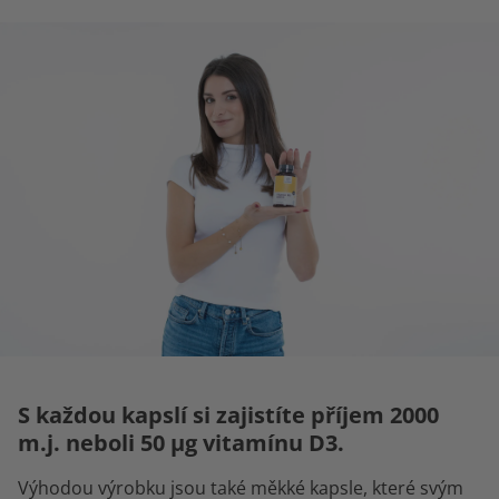
S každou kapslí si zajistíte příjem 2000
m.j. neboli 50 µg vitamínu D3.
Výhodou výrobku jsou také měkké kapsle, které svým