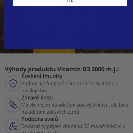
Výhody produktu Vitamín D3 2000 m.j.:
Posílení imunity
Podporuje fungování imunitního systému a
posiluje ho.
Zdravé kosti
Má vliv nejen na udržení zdravých kostí, ale také
na udržení zdravých zubů.
Podpora svalů
Dodatečný příjem vitamínu D3 má příznivý vliv