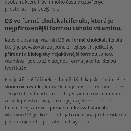
osobám, které tráví mnoho času v uzavřených
prostorách, pak celý rok.
D3 ve formě cholekalciferolu, která je
nejpřirozenější formou tohoto vitamínu.
Kapsle obsahují vitamín D3
ve formě cholekalciferolu
,
který je považován za jednu z nejlepších, jelikož je
přírodní a biologicky nejaktivnější formou
tohoto
vitamínu – jde totiž o stejnou formu jako ta, kterou
tvoří kůže.
Pro ještě lepší účinek je do měkkých kapslí přidán ještě
slunečnicový olej
, který zlepšuje absorpci vitamínu D3.
Ten je totiž v tucích rozpustný vitamín, což znamená,
že se lépe vstřebává, pokud jej užijeme společně s
tukem. Olej zároveň
pomáhá udržovat stabilitu
vitamínu D3, jelikož působí jako ochrana proti oxidaci a
prodlužuje dobu použitelnosti výrobku.