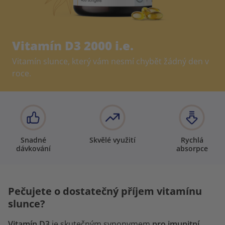
Vitamín D3 2000 i.e.
Vitamín slunce, který vám nesmí chybět žádný den v
roce.
Snadné
Skvělé využití
Rychlá
dávkování
absorpce
Pečujete o dostatečný příjem vitamínu
slunce?
Vitamín D3
je skutečným synonymem
pro imunitní