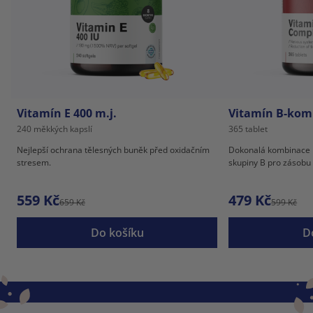
Vitamín E 400 m.j.
Vitamín B-kom
240 měkkých kapslí
365 tablet
Nejlepší ochrana tělesných buněk před oxidačním
Dokonalá kombinace n
stresem.
skupiny B pro zásobu 
559 Kč
479 Kč
659 Kč
599 Kč
Do košíku
D