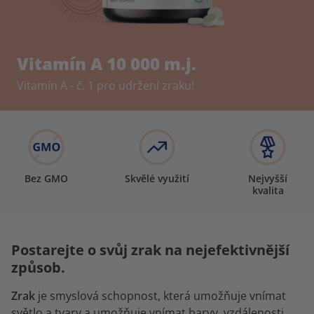
Vitamín A 10 000 m.j.
Vitamín A - č. 1 pro udržení zraku!
Bez GMO
Skvělé využití
Nejvyšší
kvalita
Postarejte o svůj zrak na nejefektivnější
způsob.
Zrak
je smyslová schopnost, která umožňuje vnímat
světlo a tvary a umožňuje vnímat barvy, vzdálenosti,