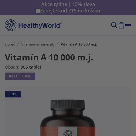
Akce týdne | 15% sleva
Zadejte kód
Z15
do košíku
Domů
Vitamíny a minerály
Vitamín A 10 000 m.j.
Vitamín A 10 000 m.j.
Obsah:
365 tablet
AKCE TÝDNE
-19%