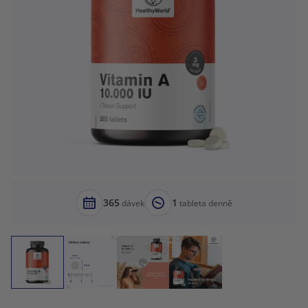
365
1
dávek
tableta denně