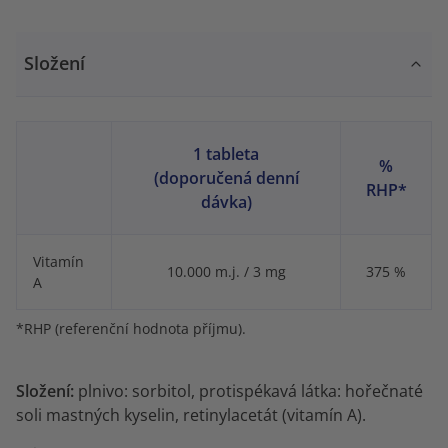
Složení
1 tableta
%
(doporučená denní
RHP*
dávka)
Vitamín
10.000 m.j. / 3 mg
375 %
A
*RHP (referenční hodnota příjmu).
Složení:
plnivo: sorbitol, protispékavá látka: hořečnaté
soli mastných kyselin, retinylacetát (vitamín A).