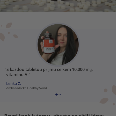
"S každou tabletou přijmu celkem 10.000 m.j.
vitamínu A."
Lenka Z.
Ambasadorka HealthyWorld
První krok k tomu, abyste se cítili lépe: