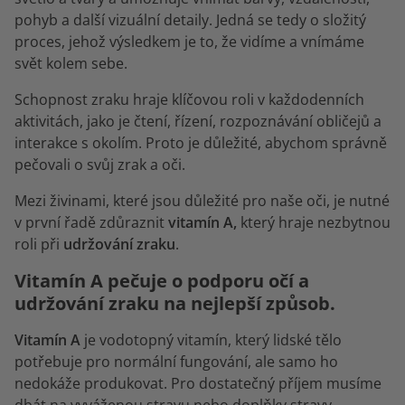
pohyb a další vizuální detaily. Jedná se tedy o složitý
proces, jehož výsledkem je to, že vidíme a vnímáme
svět kolem sebe.
Schopnost zraku hraje klíčovou roli v každodenních
aktivitách, jako je čtení, řízení, rozpoznávání obličejů a
interakce s okolím. Proto je důležité, abychom správně
pečovali o svůj zrak a oči.
Mezi živinami, které jsou důležité pro naše oči, je nutné
v první řadě zdůraznit
vitamín A,
který hraje nezbytnou
roli při
udržování zraku
.
Vitamín A pečuje o podporu očí a
udržování zraku na nejlepší způsob.
Vitamín
A
je vodotopný vitamín, který lidské tělo
potřebuje pro normální fungování, ale samo ho
nedokáže produkovat. Pro dostatečný příjem musíme
dbát na vyváženou stravu nebo doplňky stravy.