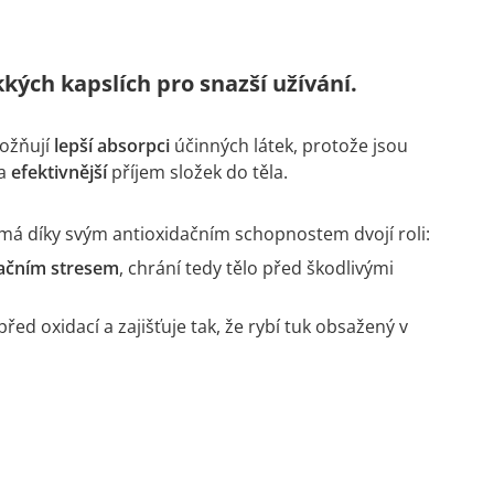
ých kapslích pro snazší užívání.
možňují
lepší absorpci
účinných látek, protože jsou
a
efektivnější
příjem složek do těla.
ý má díky svým antioxidačním schopnostem dvojí roli:
ačním stresem
, chrání tedy tělo před škodlivými
před oxidací a zajišťuje tak, že rybí tuk obsažený v
.