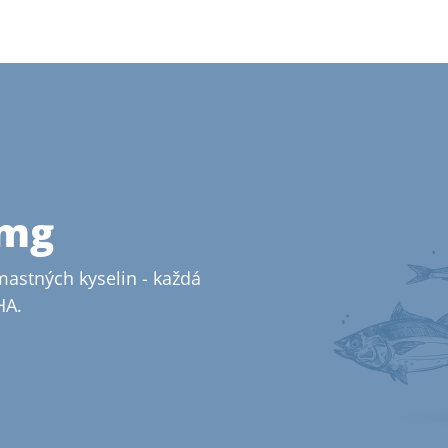
 mg
astných kyselin - každá
HA.