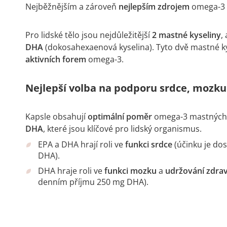
Nejběžnějším a zároveň
nejlepším zdrojem
omega-3 m
Pro lidské tělo jsou nejdůležitější
2 mastné kyseliny
,
DHA
(dokosahexaenová kyselina). Tyto dvě mastné ky
aktivních forem
omega-3.
Nejlepší volba na podporu srdce, mozku
Kapsle obsahují
optimální poměr
omega-3 mastných 
DHA
, které jsou klíčové pro lidský organismus.
EPA a DHA hrají roli ve
funkci srdce
(účinku je do
DHA).
DHA hraje roli ve
funkci mozku
a
udržování zdra
denním příjmu 250 mg DHA).