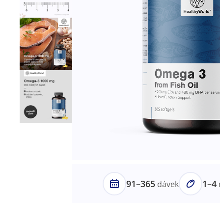
91–365
1–4
dávek