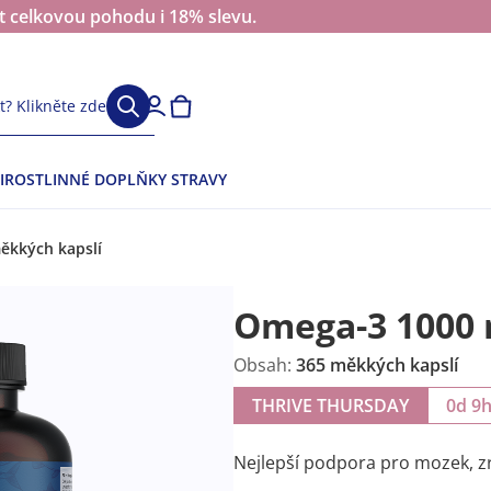
at celkovou pohodu i 18% slevu.
? Klikněte zde
I
ROSTLINNÉ DOPLŇKY STRAVY
měkkých kapslí
Omega-3 1000 m
Obsah:
365 měkkých kapslí
THRIVE THURSDAY
0d 9
Nejlepší podpora pro mozek, zr