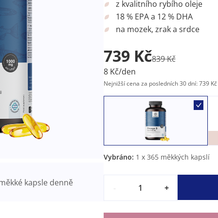
z kvalitního rybího oleje
18 % EPA a 12 % DHA
na mozek, zrak a srdce
739 Kč
839 Kč
8 Kč/den
Nejnižší cena za posledních 30 dní: 739 Kč
Vybráno:
1
x 365 měkkých kapslí
měkké kapsle denně
-
+