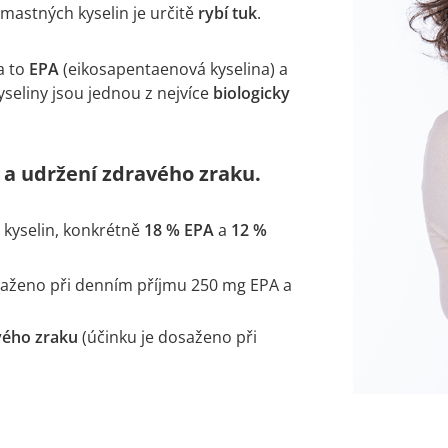
astných kyselin je určitě
rybí tuk
.
 a to
EPA
(eikosapentaenová kyselina) a
seliny jsou jednou z nejvíce
biologicky
 a udržení zdravého zraku.
kyselin, konkrétně
18 % EPA
a
12 %
saženo při denním příjmu 250 mg EPA a
vého zraku
(účinku je dosaženo při