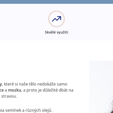
Skvělé využití
y
, které si naše tělo nedokáže samo
dce
a
mozku
, a proto je důležité dbát na
 stravou.
hia semínek a různých olejů.