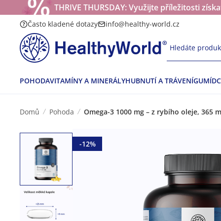
THRIVE THURSDAY: Využijte příležitosti získ
Často kladené dotazy
info@healthy-world.cz
Hledáte produkt
POHODA
VITAMÍNY A MINERÁLY
HUBNUTÍ A TRÁVENÍ
GUMÍDC
Domů
Pohoda
Omega-3 1000 mg – z rybího oleje, 365 
-12%