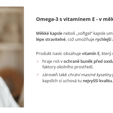
Omega-3 s vitamínem E - v měkk
Měkké kapsle
neboli „softgel“ kapsle u
lépe stravitelné
, což umožňuje
rychlejší
Produkt navíc obsahuje
vitamín E
, kter
hraje roli v
ochraně buněk před
oxid
faktory okolního prostředí,
zároveň také
chrání mastné kyseliny
kapslích si uchová tu
nejvyšší kvalitu