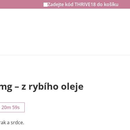
Zadejte kód
THRIVE18
do košíku
g – z rybího oleje
h 20m 57s
ak a srdce.