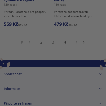
120 kapslí
180 kapslí
Přírodní karotenoid pro podporu
Přirozená podpora trávení,
všech buněk těla.
laktace a udržování hladiny
krevního cukru.
559 Kč
479 Kč
659 Kč
589 Kč
2
3
4
Společnost
Informace
Připojte se k nám