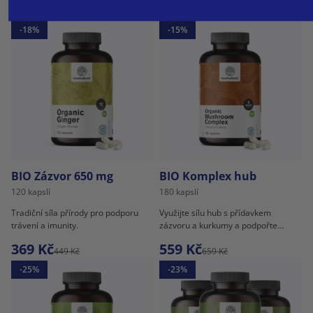
1 139 Kč
479 Kč
1 677 Kč
599 Kč
-18%
-15%
BIO Zázvor 650 mg
BIO Komplex hub
120 kapslí
180 kapslí
Tradiční síla přírody pro podporu
Využijte sílu hub s přídavkem
trávení a imunity.
zázvoru a kurkumy a podpořte
své tělo.
369 Kč
559 Kč
449 Kč
659 Kč
-25%
-23%