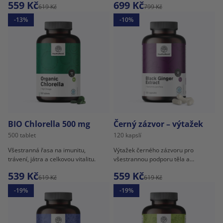
559 Kč
699 Kč
619 Kč
799 Kč
-13%
-10%
BIO Chlorella 500 mg
Černý zázvor – výtažek
500 tablet
120 kapslí
Všestranná řasa na imunitu,
Výtažek černého zázvoru pro
trávení, játra a celkovou vitalitu.
všestrannou podporu těla a
duševní pohody.
539 Kč
559 Kč
619 Kč
619 Kč
-19%
-19%