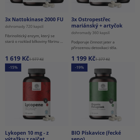
3x Nattokinase 2000 FU
3x Ostropestřec
mariánský + artyčok
dohromady 720 kapslí
dohromady 360 kapslí
Fibrinolitický enzym, který se
stará o rozklad bílkoviny fibrinu v
Podporuje činnost jater a
krvi.
přirozenou detoxikaci těla.
1 619 Kč
1 199 Kč
1 977 Kč
1 377 Kč
-15%
-19%
Lykopen 10 mg - z
BIO Pískavice (řecké
výtažku z rajčat
seno)