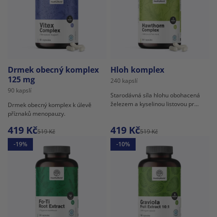
Drmek obecný komplex
Hloh komplex
125 mg
240 kapslí
90 kapslí
Starodávná síla hlohu obohacená
železem a kyselinou listovou pro
Drmek obecný komplex k úlevě
neporazitelnou synergii.
příznaků menopauzy.
419 Kč
419 Kč
519 Kč
519 Kč
-19%
-10%