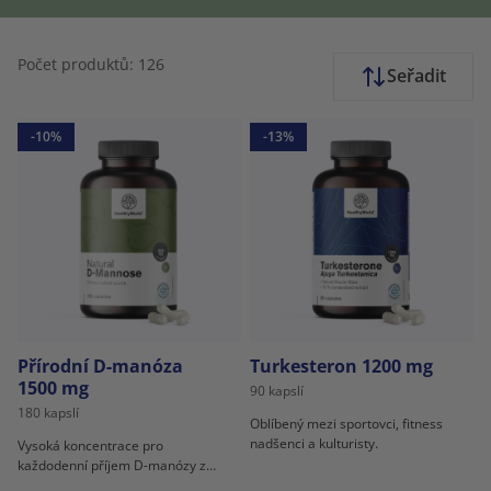
Počet produktů: 126
Seřadit
-10%
-13%
Přírodní D-manóza
Turkesteron 1200 mg
1500 mg
90 kapslí
180 kapslí
Oblíbený mezi sportovci, fitness
nadšenci a kulturisty.
Vysoká koncentrace pro
každodenní příjem D-manózy z
rostlinného zdroje.