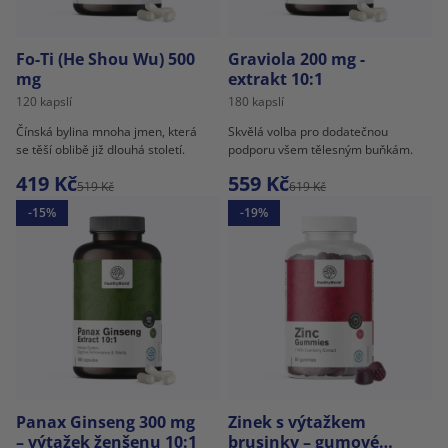
Fo-Ti (He Shou Wu) 500
Graviola 200 mg -
mg
extrakt 10:1
120 kapslí
180 kapslí
Čínská bylina mnoha jmen, která
Skvělá volba pro dodatečnou
se těší oblibě již dlouhá století.
podporu všem tělesným buňkám.
419 Kč
559 Kč
519 Kč
619 Kč
-15%
-19%
Panax Ginseng 300 mg
Zinek s výtažkem
– výtažek ženšenu 10:1
brusinky – gumové