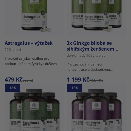
Astragalus – výtažek
3x Ginkgo biloba se
sibiřským ženšenem
120 kapslí
6600 mg
dohromady 1095 tablet
Tradiční asijská rostlina pro
podporu během fyzicky i duševně
Pro zachování paměti,
náročných dní.
koncentrace a dodatečnou
podporu mozku.
479 Kč
1 199 Kč
639 Kč
1 557 Kč
-18%
-13%