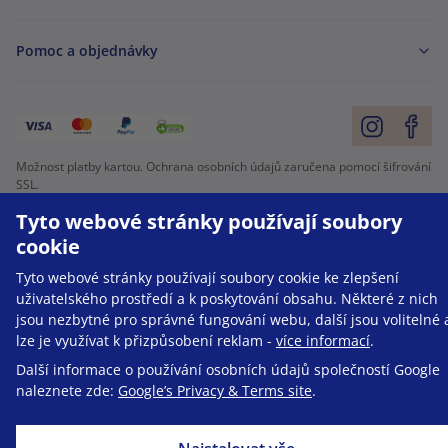
Pomoc a objednávky
Možnost platby kartou. Ochrana osobních údajů zaručena pomocí šifrování
SSL.
Tyto webové stránky používají soubory
Copyright © Be Healthy Group d.o.o. 2012 - 2026
cookie
Mapa stránek
Použití cookies
Nastavení cookies
Tyto webové stránky používají soubory cookie ke zlepšení
uživatelského prostředí a k poskytování obsahu. Některé z nich
jsou nezbytné pro správné fungování webu, další jsou volitelné 
lze je využívat k přizpůsobení reklam -
více informací
.
Další informace o používání osobních údajů společností Google
naleznete zde:
Google’s Privacy & Terms site
.