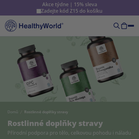
Akce týdne | 15% sleva
Zadejte kód
Z15
do košíku
Domů
Rostlinné doplňky stravy
Rostlinné doplňky stravy
Přírodní podpora pro tělo, celkovou pohodu i náladu