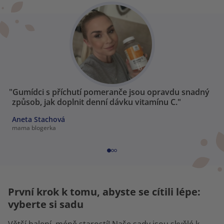
"Gumídci s příchutí pomeranče jsou opravdu snadný
způsob, jak doplnit denní dávku vitamínu C."
Aneta Stachová
mama blogerka
První krok k tomu, abyste se cítili lépe:
vyberte si sadu
Větší balení, méně starostí! Naše sady jsou skvělé k