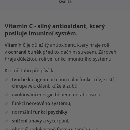
kvalita
Vitamín C - silný antioxidant, který
posiluje imunitní systém.
Vitamín C
je důležitý antioxidant, který hraje roli
v
ochraně buněk
před oxidačním stresem. Zároveň
hraje důležitou roli ve funkci imunitního systému.
Kromě toho přispívá k:
tvorbě kolagenu
pro normální funkci cév, kostí,
chrupavek, dásní, kůže a zubů,
uvolňování energie během metabolismu,
funkci
nervového systému
,
normální
funkci psychiky
,
snížení únavy
a vyčerpání,
obnově redukované formy vitamínu E a