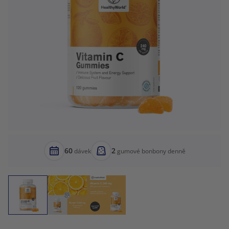
60
2
dávek
gumové bonbony denně