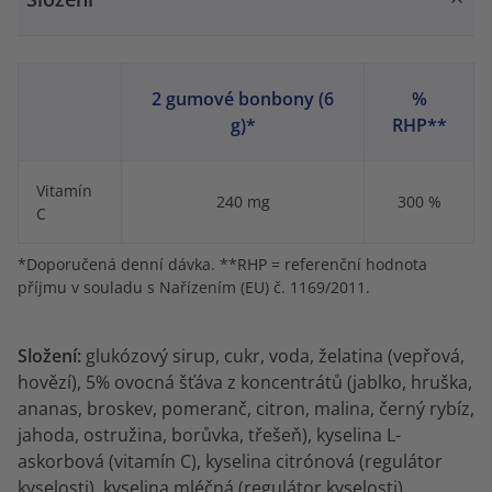
2 gumové bonbony (6
%
g)*
RHP**
Vitamín
240 mg
300 %
C
*Doporučená denní dávka. **RHP = referenční hodnota
příjmu v souladu s Nařízením (EU) č. 1169/2011.
Složení:
glukózový sirup, cukr, voda, želatina (vepřová,
hovězí), 5% ovocná šťáva z koncentrátů (jablko, hruška,
ananas, broskev, pomeranč, citron, malina, černý rybíz,
jahoda, ostružina, borůvka, třešeň), kyselina L-
askorbová (vitamín C), kyselina citrónová (regulátor
kyselosti), kyselina mléčná (regulátor kyselosti),