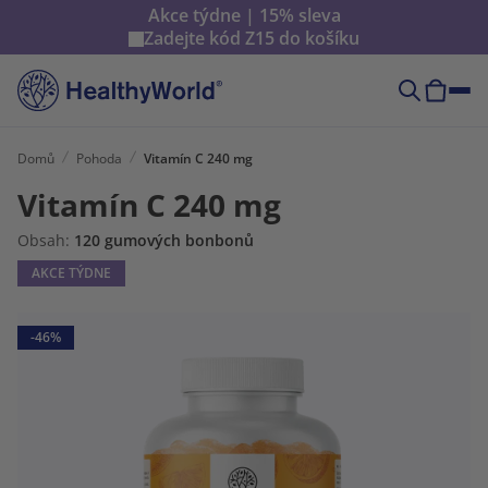
Akce týdne | 15% sleva
Zadejte kód
Z15
do košíku
Domů
Pohoda
Vitamín C 240 mg
Vitamín C 240 mg
Obsah:
120 gumových bonbonů
AKCE TÝDNE
-46%