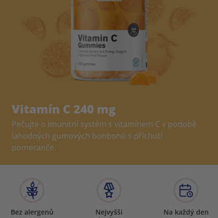
Vitamín C 240 mg
Pečujte o imunitní systém s vitamínem C v podobě
lahodných gumových bonbonů s příchutí
pomeranče.
Bez alergenů
Nejvyšší
Na každý den