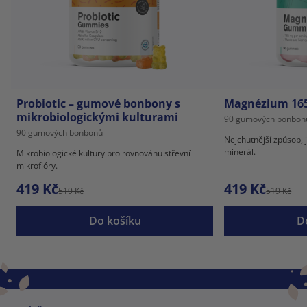
Probiotic – gumové bonbony s
Magnézium 16
mikrobiologickými kulturami
90 gumových bonbon
90 gumových bonbonů
Nejchutnější způsob, j
minerál.
Mikrobiologické kultury pro rovnováhu střevní
mikroflóry.
419 Kč
419 Kč
519 Kč
519 Kč
Do košíku
D