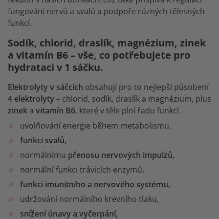
fungování nervů a svalů a podpoře různých tělesných
funkcí.
Sodík, chlorid, draslík, magnézium, zinek
a vitamín B6 – vše, co potřebujete pro
hydrataci v 1 sáčku.
Elektrolyty v sáčcích
obsahují pro to nejlepší působení
4 elektrolyty
– chlorid, sodík, draslík a magnézium, plus
zinek
a
vitamín B6
, které v těle plní řadu funkcí.
uvolňování energie během metabolismu,
funkci svalů,
normálnímu
přenosu nervových impulzů,
normální funkci trávicích enzymů,
funkci imunitního a nervového systému,
udržování normálního krevního tlaku,
snížení únavy a vyčerpání,