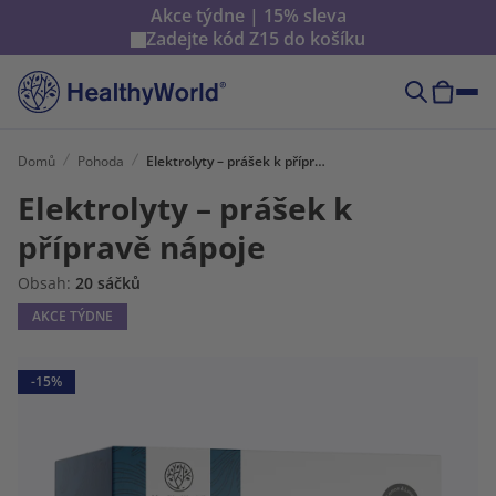
Akce týdne | 15% sleva
Zadejte kód
Z15
do košíku
Domů
Pohoda
Elektrolyty – prášek k přípravě nápoje
Elektrolyty – prášek k
přípravě nápoje
Obsah:
20 sáčků
AKCE TÝDNE
-15%