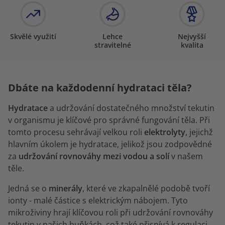
Skvělé využití
Lehce
Nejvyšší
stravitelné
kvalita
Dbáte na každodenní hydrataci těla?
Hydratace
a udržování dostatečného množství tekutin
v organismu je klíčové pro správné fungování těla. Při
tomto procesu sehrávají velkou roli
elektrolyty
, jejichž
hlavním úkolem je hydratace, jelikož jsou zodpovědné
za
udržování rovnováhy mezi vodou a solí
v našem
těle.
Jedná se o
minerály
, které ve zkapalnělé podobě tvoří
ionty - malé částice s elektrickým nábojem. Tyto
mikroživiny hrají klíčovou roli při udržování rovnováhy
tekutin v našich buňkách, což také přispívá k regulaci