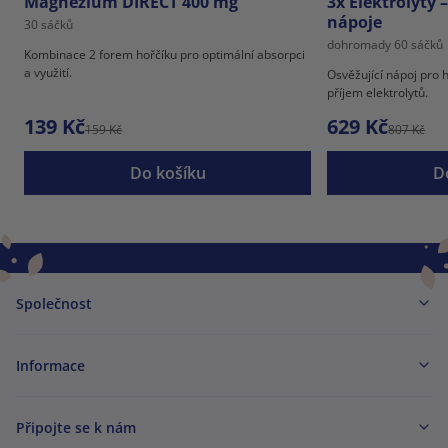
Magnézium DIRECT 400 mg
3x Elektrolyty 
nápoje
30 sáčků
dohromady 60 sáčků
Kombinace 2 forem hořčíku pro optimální absorpci
a využití.
Osvěžující nápoj pro 
příjem elektrolytů.
139 Kč
629 Kč
159 Kč
807 Kč
Do košíku
D
Společnost
Informace
Připojte se k nám