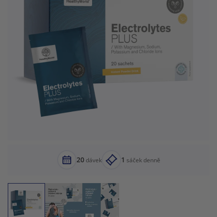
20
1
dávek
sáček denně