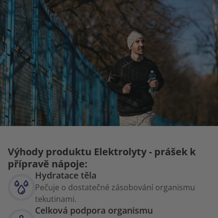
Výhody produktu Elektrolyty - prášek k
přípravě nápoje:
Hydratace těla
Pečuje o dostatečné zásobování organismu
tekutinami.
Celková podpora organismu