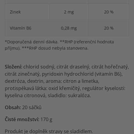
Zinek
2 mg
20 %
Vitamín B6
0,28 mg
20 %
*Doporučená denní dávka. **RHP (referenční hodnota
příjmu). ***RHP dosud nebyla stanovena.
Složení:
chlorid sodný, citrát draselný, citrát hořečnatý,
citrát zinečnatý, pyridoxin hydrochlorid (vitamín B6),
dextróza, dextrin, aroma: citron a limetka,
protispékavá látka: oxid křemičitý, regulátor kyselosti:
kyselina citronová, sladidlo: sukralóza.
Obsah:
20 sáčků
Čisté množství:
170 g
Produkt je doplněk stravy se sladidlem.