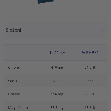
Složení
1 sáček*
% RHP**
Chlorid
410 mg
51,3 %
Sodík
302,3 mg
***
Draslík
156 mg
7,8 %
Magnézium
58,5 mg
15,6 %