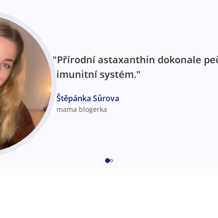
"Přírodní astaxanthin dokonale peč
imunitní systém."
Štěpánka Sůrova
mama blogerka