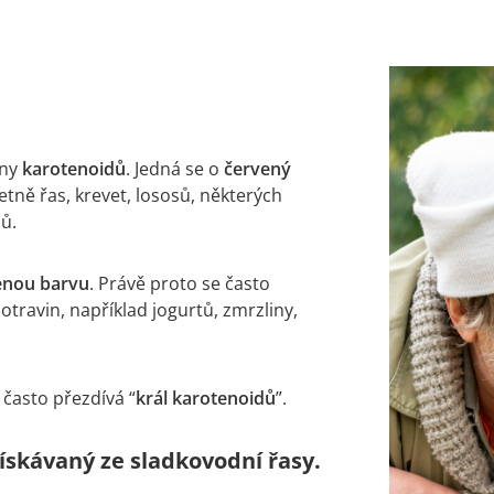
iny
karotenoidů
. Jedná se o
červený
etně řas, krevet, lososů, některých
ů.
enou barvu
. Právě proto se často
travin, například jogurtů, zmrzliny,
často přezdívá “
král karotenoidů
”.
získávaný ze sladkovodní řasy.