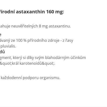
írodní astaxanthin 160 mg:
ahuje neuvěřitelných 8 mg astaxantinu.
e
ávaný ze 100 % přírodního zdroje - z řasy
luvialis.
idů
pigment, který si díky svým blahodárným účinkům
k &quot;král karotenoidů&quot;.
o každodenní podporu organismu.