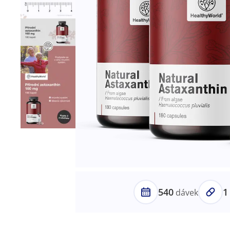
540
1
dávek