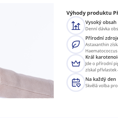
Výhody produktu Př
Vysoký obsah
Denní dávka obs
Přírodní zdroj
Astaxanthin získ
Haematococcus p
Král karoteno
Jde o přírodní 
získal přívlaste
Na každý den
Skvělá volba pr