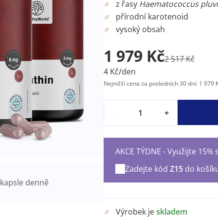
z řasy
Haematococcus pluvi
přírodní karotenoid
vysoký obsah
1 979 Kč
2 517 Kč
4 Kč/den
Nejnižší cena za posledních 30 dní: 1 979 
-
+
AKCE TÝDNE - Využijte 15% s
Zadejte kód
Z15
do košík
kapsle denně
Výrobek je
skladem