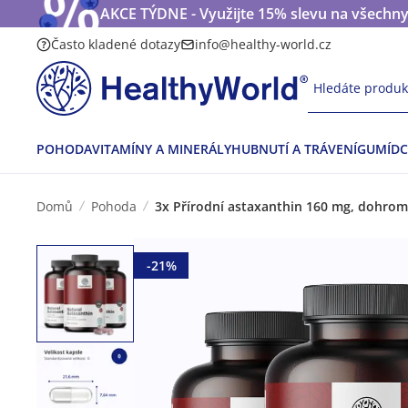
AKCE TÝDNE - Využijte 15% slevu na všechny
Často kladené dotazy
info@healthy-world.cz
Hledáte produkt
POHODA
VITAMÍNY A MINERÁLY
HUBNUTÍ A TRÁVENÍ
GUMÍDC
Domů
Pohoda
3x Přírodní astaxanthin 160 mg, dohrom
-21%