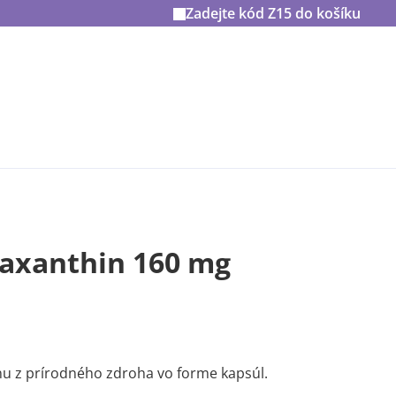
Zadejte kód
Z15
do košíku
taxanthin 160 mg
nu z prírodného zdroha vo forme kapsúl.