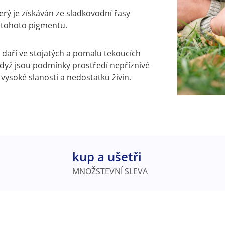
erý je získáván ze sladkovodní řasy
m
tohoto pigmentu.
e daří ve stojatých a pomalu tekoucích
když jsou podmínky prostředí nepříznivé
 vysoké slanosti a nedostatku živin.
kup a ušetři
MNOŽSTEVNÍ SLEVA