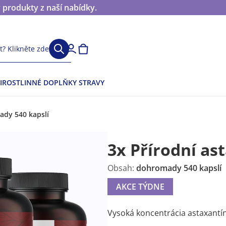
 produkty z naší nabídky.
? Klikněte zde
I
ROSTLINNÉ DOPLŇKY STRAVY
ady 540 kapslí
3x Přírodní as
Obsah:
dohromady 540 kapslí
AKCE TÝDNE
Vysoká koncentrácia astaxantí