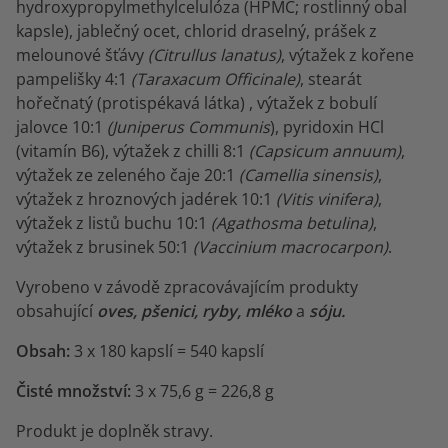
hydroxypropylmethylcelulóza (HPMC; rostlinný obal
kapsle), jablečný ocet, chlorid draselný, prášek z
melounové šťávy
(Citrullus lanatus)
, výtažek z kořene
pampelišky 4:1
(Taraxacum Officinale)
, stearát
hořečnatý (protispékavá látka) , výtažek z bobulí
jalovce 10:1
(Juniperus Communis
), pyridoxin HCl
(vitamín B6), výtažek z chilli 8:1
(Capsicum annuum)
,
výtažek ze zeleného čaje 20:1
(Camellia sinensis)
,
výtažek z hroznových jadérek 10:1
(Vitis vinifera)
,
výtažek z listů buchu 10:1
(Agathosma betulina)
,
výtažek z brusinek 50:1
(Vaccinium macrocarpon)
.
Vyrobeno v závodě zpracovávajícím produkty
obsahující
oves, pšenici, ryby, mléko
a
sóju.
Obsah:
3 x 180 kapslí = 540 kapslí
Čisté množství:
3 x
75,6 g = 226,8 g
Produkt je doplněk stravy.