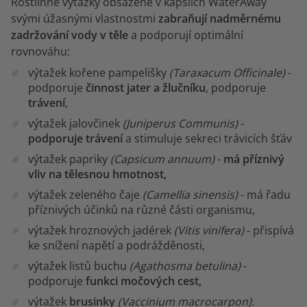
Rostlinné výtažky obsažené v kapslích WaterAway
svými úžasnými vlastnostmi
zabraňují nadměrnému
zadržování vody v těle
a podporují optimální
rovnováhu:
výtažek kořene pampelišky
(Taraxacum Officinale)
-
podporuje
činnost jater a žlučníku
, podporuje
trávení
,
výtažek jalovčinek
(Juniperus Communis)
-
podporuje trávení
a stimuluje sekreci trávicích šťáv
výtažek papriky
(Capsicum annuum)
-
má příznivý
vliv na tělesnou hmotnost,
výtažek zeleného čaje
(Camellia sinensis)
- má řadu
příznivých účinků na různé části organismu,
výtažek hroznových jadérek
(Vitis vinifera)
- přispívá
ke snížení napětí a podrážděnosti,
výtažek listů buchu
(Agathosma betulina)
-
podporuje
funkci močových cest,
výtažek
brusinky
(Vaccinium macrocarpon)
.