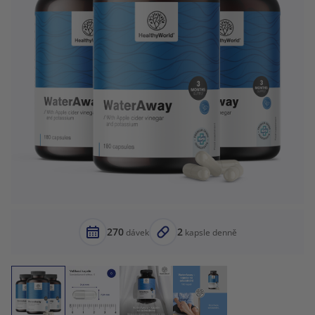
270
2
dávek
kapsle denně