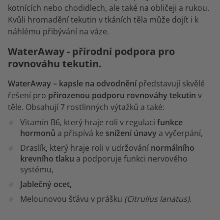
kotnících nebo chodidlech, ale také na obličeji a rukou.
Kvůli hromadění tekutin v tkáních těla může dojít i k
náhlému přibývání na váze.
WaterAway - přírodní podpora pro
rovnováhu tekutin.
WaterAway – kapsle na odvodnění
představují skvělé
řešení pro
přirozenou podporu rovnováhy tekutin
v
těle. Obsahují 7 rostlinných výtažků a také:
Vitamín B6, který hraje roli v regulaci
funkce
hormonů
a přispívá ke
snížení únavy
a vyčerpání,
Draslík, který hraje roli v udržování
normálního
krevního tlaku
a podporuje funkci nervového
systému,
Jablečný ocet,
Melounovou šťávu v prášku
(Citrullus lanatus)
.