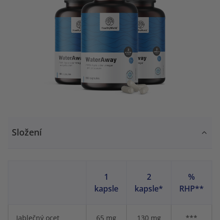
Složení
1
2
%
kapsle
kapsle*
RHP**
Jablečný ocet
65 mg
130 mg
***