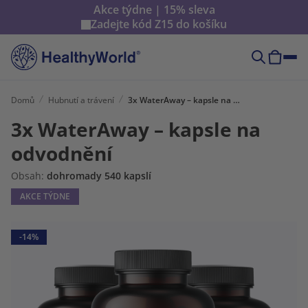
Akce týdne | 15% sleva
Zadejte kód
Z15
do košíku
Domů
Hubnutí a trávení
3x WaterAway – kapsle na odvodnění
3x WaterAway – kapsle na
odvodnění
Obsah:
dohromady 540 kapslí
AKCE TÝDNE
-14%