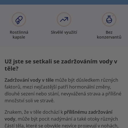
Rostlinná
Skvělé využití
Bez
kapsle
konzervantů
Už jste se setkali se zadržováním vody v
těle?
Zadržování vody v těle
může být důsledkem různých
faktorů, mezi nejčastější patří hormonální změny,
dlouhé sezení nebo stání, nevyvážená strava a přílišné
množství soli ve stravě.
Znakem, že v těle dochází k
přílišnému zadržování
vody
, může být pocit nadýmání a také otoky různých
částí těla, které se obvykle nejvíce projevují v nohách,