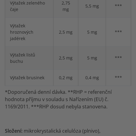
Výtažek zeleného
2,75
5,5 mg
***
čaje
mg
Výtažek
hroznových
2,5 mg
5 mg
***
jadérek
Výtažek listů
2,5 mg
5 mg
***
buchu
Výtažek brusinek
0,2 mg
0,4 mg
***
*Doporučená denní dávka. **RHP = referenční
hodnota příjmu v souladu s Nařízením (EU) č.
1169/2011. ***RHP dosud nebyla stanovena.
Složení:
mikrokrystalická celulóza (plnivo),