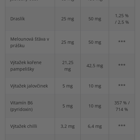
1,25 %
Draslík
25 mg
50 mg
/ 2,5 %
Melounová šťáva v
25 mg
50 mg
***
prášku
Výtažek kořene
21,25
42,5 mg
***
pampelišky
mg
Výtažek jalovčinek
5 mg
10 mg
***
Vitamín B6
357 % /
5 mg
10 mg
(pyridoxin)
714 %
Výtažek chilli
3,2 mg
6,4 mg
***