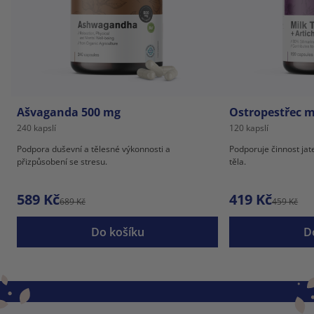
Ašvaganda 500 mg
Ostropestřec m
240 kapslí
120 kapslí
Podpora duševní a tělesné výkonnosti a
Podporuje činnost jat
přizpůsobení se stresu.
těla.
589 Kč
419 Kč
689 Kč
459 Kč
Do košíku
D