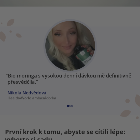
"Bio moringa s vysokou denní dávkou mě definitivně
přesvědčila."
Nikola Nedvědová
HealthyWorld ambasádorka
První krok k tomu, abyste se cítili lépe:
vyberte si sadu