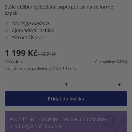
Stále oblíbenější zelená superpotravina ve formě
kapslí.
Moringa oleifera
ajurvédská rostlina
“strom života”
1 199 Kč
1 557 Kč
7 Kč/den
Č. produktu: KM284
Nejnižší cena za posledních 30 dní: 1 199 Kč
-
+
Přidat do košíku
AKCE TÝDNE - Využijte 15% slevu na všechny
produkty z naší nabídky.