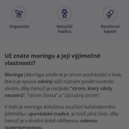
Organické
Nejvyšší
Rostlinná
kvalita
kapsle
Už znáte moringu a její výjimečné
vlastnosti?
Moringa
(
Moringa oleifera
) je strom pocházející z Asie,
který je vysoce
odolný
vůči různým povětrnostním
vlivům, díky čemuž je nazýván
“strom, který nikdy
neumírá“
, “strom života” a “zázračný strom”.
V Indii je moringa důležitou součástí každodenního
jídelníčku i
ajurvédské tradice
. Je totiž plná živin, díky
čemuž je v dnešní době oblíbenou
zelenou
superpotravinou
.