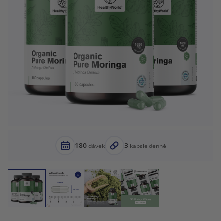
180
3
dávek
kapsle denně