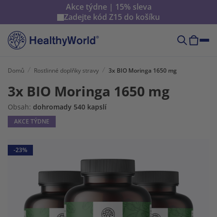
Akce týdne | 15% sleva
Zadejte kód
Z15
do košíku
Domů
Rostlinné doplňky stravy
3x BIO Moringa 1650 mg
3x BIO Moringa 1650 mg
Obsah:
dohromady 540 kapslí
AKCE TÝDNE
-23%