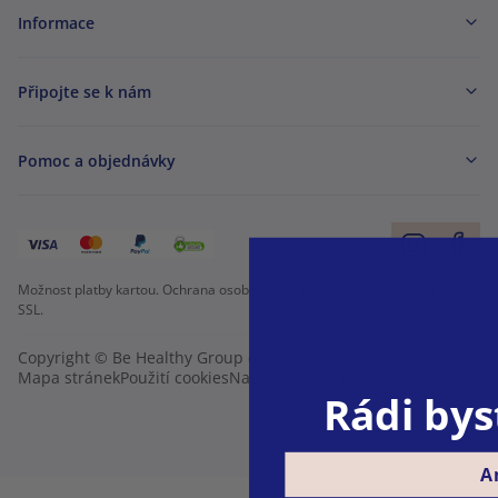
Informace
Připojte se k nám
Pomoc a objednávky
Možnost platby kartou. Ochrana osobních údajů zaručena pomocí šifrování
SSL.
Copyright © Be Healthy Group d.o.o. 2012 - 2026
Mapa stránek
Použití cookies
Nastavení cookies
Rádi bys
A