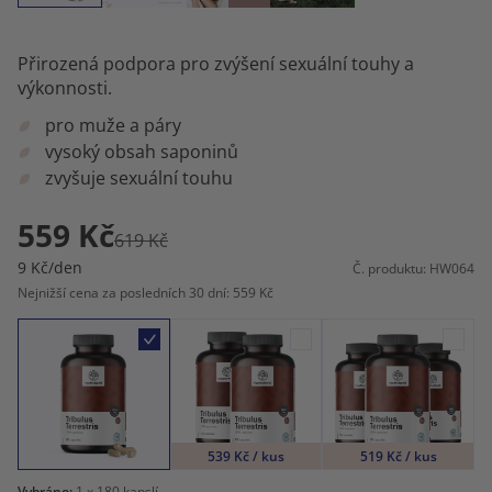
Přirozená podpora pro zvýšení sexuální touhy a
výkonnosti.
pro muže a páry
vysoký obsah saponinů
zvyšuje sexuální touhu
559 Kč
619 Kč
9 Kč/den
Č. produktu: HW064
Nejnižší cena za posledních 30 dní: 559 Kč
539 Kč / kus
519 Kč / kus
Vybráno:
1
x 180 kapslí