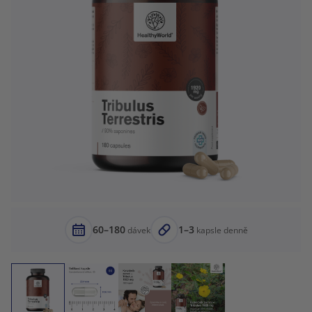
60–180
1–3
dávek
kapsle denně