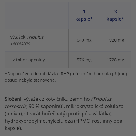
1
3
kapsle*
kapsle*
Výtažek
Tribulus
640 mg
1920 mg
Terrestris
- z toho saponiny
576 mg
1728 mg
*Doporučená denní dávka. RHP (referenční hodnota příjmu)
dosud nebyla stanovena.
Složení:
výtažek z kotvičníku zemního
(Tribulus
terrestris
; 90 % saponinů), mikrokrystalická celulóza
(plnivo), stearát hořečnatý (protispékavá látka),
hydroxypropylmethylcelulóza (HPMC; rostlinný obal
kapsle).