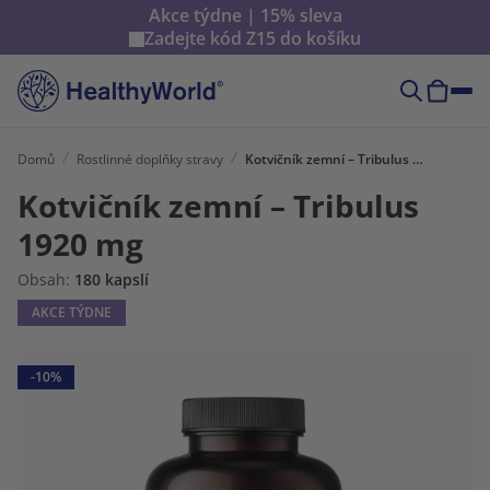
Akce týdne | 15% sleva
Zadejte kód
Z15
do košíku
Domů
Rostlinné doplňky stravy
Kotvičník zemní – Tribulus 1920 mg
Kotvičník zemní – Tribulus
1920 mg
Obsah:
180 kapslí
AKCE TÝDNE
-10%