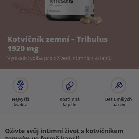
Kotvičník zemní – Tribulus
1920 mg
Vynikající volba pro oživení intimních vztahů.
Nejvyšší
Rostlinná
Bez umělých
kvalita
kapsle
barviv
Oživte svůj intimní život s kotvičníkem
zemním ve formě kapslí.