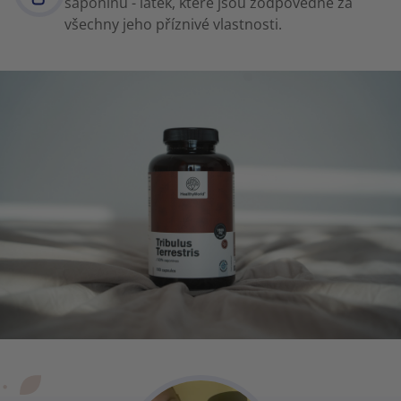
saponinů - látek, které jsou zodpovědné za
všechny jeho příznivé vlastnosti.