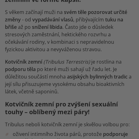
S věkem začínají muži na
svém těle pozorovat určité
změny
- od
vypadávání vlasů
, přibývajícím
tuku na
břiše
až po
snížení libida
. Často jde o důsledek
stresových zaměstnání, hektického rozvrhu a
očekávání rodiny, v kombinaci s nepravidelnou
fyzickou aktivitou a nevyváženou stravou.
Kotvičník zemní
(Tribulus Terrestris)
je rostlina na
podporu těla
po které muži sahají už řadu let. Je
důležitou součástí mnoha
asijských bylinných tradic
a
její sílu přisuzujeme vysokému obsahu bioaktivních
látek, včetně saponinů.
Kotvičník zemní pro zvýšení sexuální
touhy – oblíbený mezi páry!
Tribulus neboli kotvičník zemní je skvělou volbou pro:
oživení intimního života párů, protože
podporuje