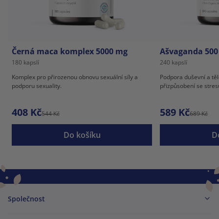
Černá maca komplex 5000 mg
Ašvaganda 500
180 kapslí
240 kapslí
Komplex pro přirozenou obnovu sexuální síly a
Podpora duševní a tě
podporu sexuality.
přizpůsobení se stres
408 Kč
589 Kč
544 Kč
689 Kč
Do košíku
D
Společnost