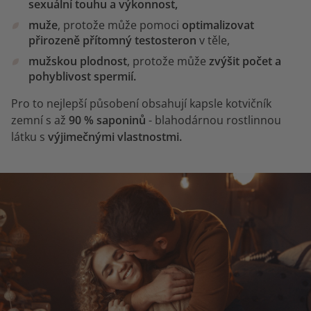
sexuální touhu a výkonnost,
muže
, protože může pomoci
optimalizovat
přirozeně přítomný testosteron
v těle,
mužskou plodnost
, protože může
zvýšit počet a
pohyblivost spermií.
Pro to nejlepší působení obsahují kapsle kotvičník
zemní s až
90 % saponinů
- blahodárnou rostlinnou
látku s
výjimečnými vlastnostmi.