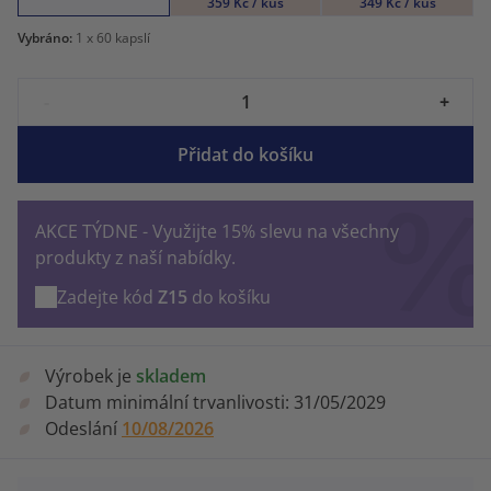
359 Kč / kus
349 Kč / kus
Vybráno:
1
x 60 kapslí
-
+
Přidat do košíku
AKCE TÝDNE - Využijte 15% slevu na všechny
produkty z naší nabídky.
Zadejte kód
Z15
do košíku
Výrobek je
skladem
Datum minimální trvanlivosti:
31/05/2029
Odeslání
10/08/2026