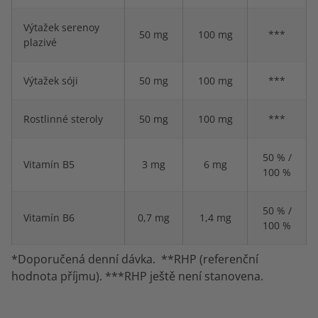
Výtažek serenoy
50 mg
100 mg
***
plazivé
Výtažek sóji
50 mg
100 mg
***
Rostlinné steroly
50 mg
100 mg
***
50 % /
Vitamín B5
3 mg
6 mg
100 %
50 % /
Vitamín B6
0,7 mg
1,4 mg
100 %
*Doporučená denní dávka. **RHP (referenční
hodnota příjmu). ***RHP ještě není stanovena.