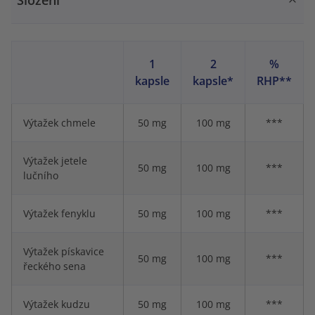
Složení
1
2
%
kapsle
kapsle*
RHP**
Výtažek chmele
50 mg
100 mg
***
Výtažek jetele
50 mg
100 mg
***
lučního
Výtažek fenyklu
50 mg
100 mg
***
Výtažek pískavice
50 mg
100 mg
***
řeckého sena
Výtažek kudzu
50 mg
100 mg
***