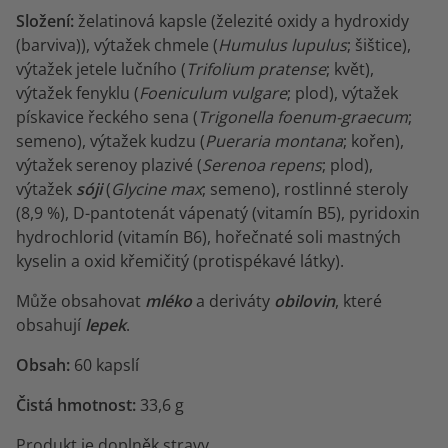
Složení:
želatinová kapsle (železité oxidy a hydroxidy
(barviva)), výtažek chmele (
Humulus lupulus
; šištice),
výtažek jetele lučního (
Trifolium pratense
; květ),
výtažek fenyklu (
Foeniculum vulgare
; plod), výtažek
pískavice řeckého sena (
Trigonella foenum-graecum
;
semeno), výtažek kudzu (
Pueraria montana
; kořen),
výtažek serenoy plazivé (
Serenoa repens
; plod),
výtažek
sóji
(
Glycine max
; semeno), rostlinné steroly
(8,9 %), D-pantotenát vápenatý (vitamín B5), pyridoxin
hydrochlorid (vitamín B6), hořečnaté soli mastných
kyselin a oxid křemičitý (protispékavé látky).
Může obsahovat
mléko
a deriváty
obilovin
, které
obsahují
lepek
.
Obsah:
60 kapslí
Čistá hmotnost:
33,6 g
Produkt je doplněk stravy.