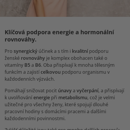
Klíčová podpora energie a hormonální
rovnováhy.
Pro
synergický
účinek a s tím i
kvalitní
podporu
ženské
rovnováhy
je komplex obohacen také o
vitamíny
B5
a
B6
. Oba přispívají k mnoha tělesným
funkcím a zajistí
celkovou
podporu organismu v
každodenních výzvách.
Pomáhají snižovat pocit
únavy
a
vyčerpání
, a přispívají
k uvolňování
energie
při
metabolismu
, což je velmi
užitečné pro všechny ženy, které spojují dlouhé
pracovní hodiny s domácími pracemi a dalšími
každodenními povinnostmi.
Zvlášť důležité jsou také pro mnoho dalších procesů: