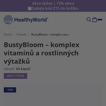
Akce týdne | 15% sleva
Zadejte kód
Z15
do košíku
Domů
Pohoda
BustyBloom – komplex vitamínů a rostlinných výtažků
BustyBloom – komplex
vitamínů a rostlinných
výtažků
Obsah:
60 kapslí
AKCE TÝDNE
-18%