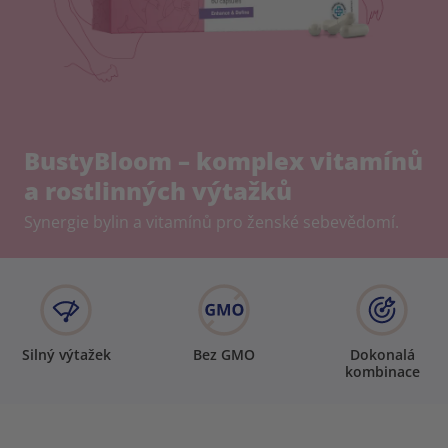
BustyBloom – komplex vitamínů
a rostlinných výtažků
Synergie bylin a vitamínů pro ženské sebevědomí.
Silný výtažek
Bez GMO
Dokonalá
kombinace