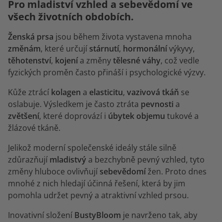
Pro mladiství vzhled a sebevědomí ve
všech životních obdobích.
Ženská prsa
jsou během života vystavena mnoha
změnám
, které určují
stárnutí
,
hormonální
výkyvy,
těhotenství
,
kojení
a změny
tělesné
váhy
, což vedle
fyzických proměn často přináší i psychologické výzvy.
Kůže ztrácí
kolagen
a
elasticitu
,
vazivová tkáň
se
oslabuje. Výsledkem je často ztráta
pevnosti
a
zvětšení
, které doprovází i
úbytek
objemu
tukové a
žlázové tkáně.
Jelikož moderní společenské ideály stále silně
zdůrazňují
mladistvý
a bezchybně pevný vzhled, tyto
změny hluboce ovlivňují
sebevědomí
žen. Proto dnes
mnohé z nich hledají účinná řešení, která by jim
pomohla udržet pevný a atraktivní vzhled prsou.
Inovativní složení
BustyBloom
je navrženo tak, aby