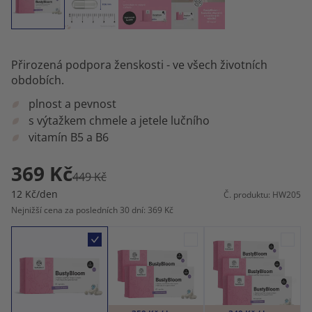
Přirozená podpora ženskosti - ve všech životních
obdobích.
plnost a pevnost
s výtažkem chmele a jetele lučního
vitamín B5 a B6
369 Kč
449 Kč
12 Kč/den
Č. produktu: HW205
Nejnižší cena za posledních 30 dní: 369 Kč