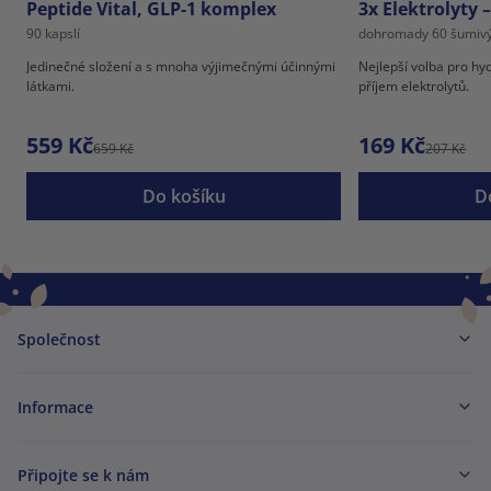
Peptide Vital, GLP-1 komplex
3x Elektrolyty 
90 kapslí
dohromady 60 šumivý
Jedinečné složení a s mnoha výjimečnými účinnými
Nejlepší volba pro hy
látkami.
příjem elektrolytů.
559 Kč
169 Kč
659 Kč
207 Kč
Do košíku
D
Společnost
Informace
Připojte se k nám