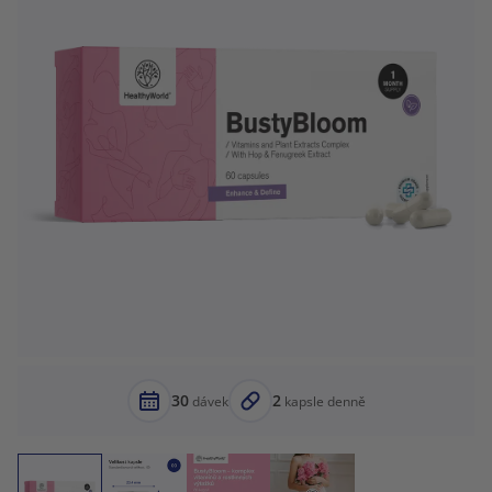
30
2
dávek
kapsle denně