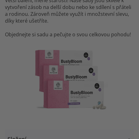
Větší balení, méně starostí! Naše sady jsou skvělé k
vytvoření zásob na delší dobu nebo ke sdílení s přáteli
a rodinou. Zároveň můžete využít i množstevní slevu,
díky které ušetříte.
Objednejte si sadu a pečujte o svou celkovou pohodu!