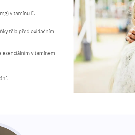
mg) vitamínu E.
uňky těla před oxidačním
la esenciálním vitamínem
ání.