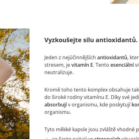
Vyzkoušejte sílu antioxidantů.
Jeden z nejúčinnějších
antioxidantů
, kt
stresem, je
vitamín E
. Tento
esenciální
vi
neutralizuje.
Kromě toho tento komplex obsahuje ta
do široké rodiny vitamínu E. Díky své je
absorbují
v organismu, kde poskytují
ko
organismu.
Tyto měkké kapsle jsou zvláště vhodné pro
se často ocitají ve
stresových
situací