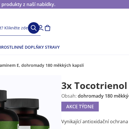
 produkty z naší nabídky.
? Klikněte zde
I
ROSTLINNÉ DOPLŇKY STRAVY
itamínem E, dohromady 180 měkkých kapslí
3x Tocotrieno
Obsah:
dohromady 180 měkkýc
AKCE TÝDNE
Vynikající antioxidační ochrana