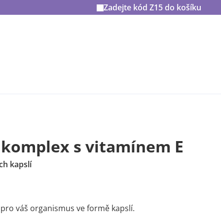
Zadejte kód
Z15
do košíku
l komplex s vitamínem E
h kapslí
 pro váš organismus ve formě kapslí.