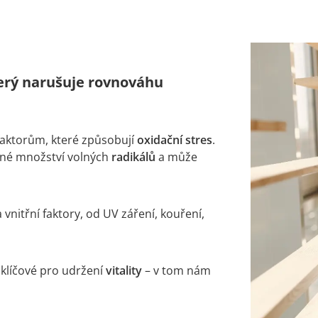
který narušuje rovnováhu
faktorům, které způsobují
oxidační stres
.
ěrné množství volných
radikálů
a může
 vnitřní faktory, od UV záření, kouření,
 klíčové pro udržení
vitality
– v tom nám