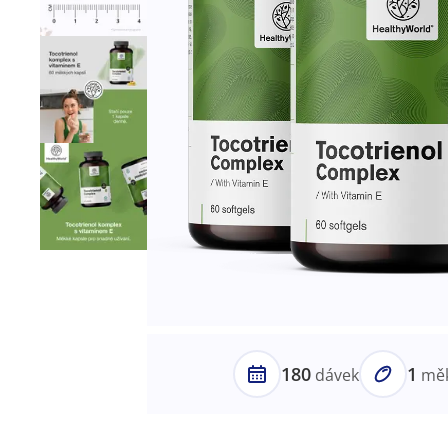
180
1
dávek
měk