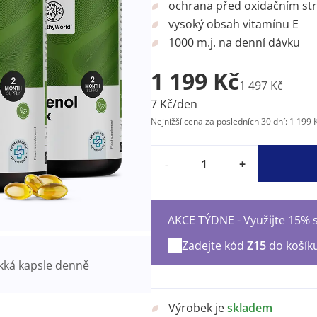
ochrana před oxidačním st
vysoký obsah vitamínu E
1000 m.j. na denní dávku
1 199 Kč
1 497 Kč
7 Kč/den
Nejnižší cena za posledních 30 dní: 1 199 
-
+
AKCE TÝDNE - Využijte 15% s
Zadejte kód
Z15
do košík
ká kapsle denně
Výrobek je
skladem