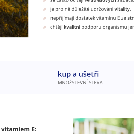
je pro ně důležité udržování
vitality
,
nepřijímají dostatek vitamínu E ze
st
chtějí
kvalitní
podporu organismu jen 
kup a ušetři
MNOŽSTEVNÍ SLEVA
 vitamíem E: