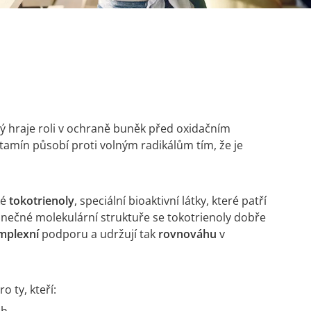
erý hraje roli v ochraně buněk před oxidačním
tamín působí proti volným radikálům tím, že je
ké
tokotrienoly
, speciální bioaktivní látky, které patří
dinečné molekulární struktuře se tokotrienoly dobře
mplexní
podporu a udržují tak
rovnováhu
v
 ty, kteří:
ch,