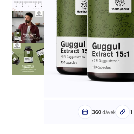
360
1
dávek