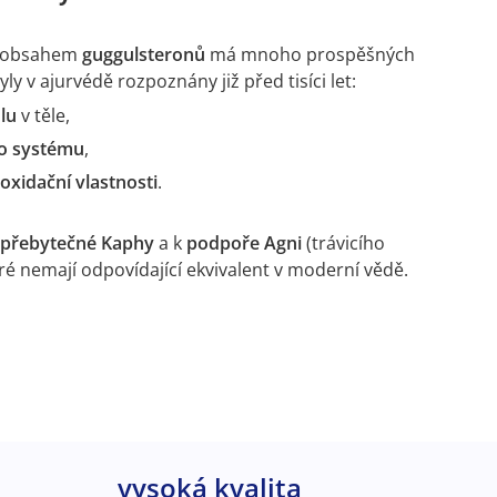
m obsahem
guggulsteronů
má mnoho prospěšných
ly v ajurvédě rozpoznány již před tisíci let:
olu
v těle,
ho systému
,
ioxidační vlastnosti
.
í přebytečné Kaphy
a k
podpoře Agni
(trávicího
eré nemají odpovídající ekvivalent v moderní vědě.
vysoká kvalita