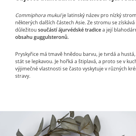
Commiphora mukul
je latinský název pro nízký strom,
některých dalších částech Asie. Ze stromu se získává
důležitou
součástí ájurvédské tradice
a její blahodá
obsahu guggulsteronů.
Pryskyřice má tmavě hnědou barvu, je tvrdá a hustá,
stát se lepkavou. Je hořká a štiplavá, a proto se v kuc
výjimečné vlastnosti se často vyskytuje v různých kr
stravy.