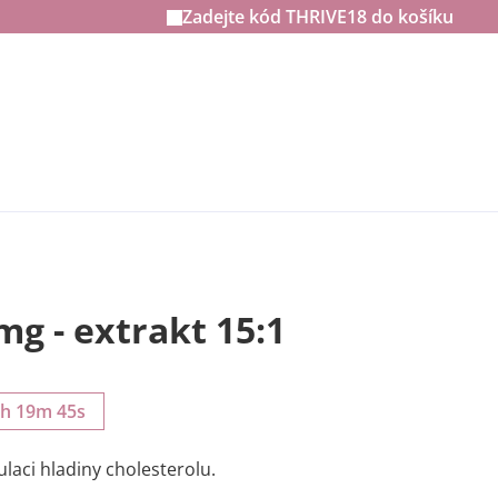
Zadejte kód
THRIVE18
do košíku
mg - extrakt 15:1
5h 19m 44s
laci hladiny cholesterolu.