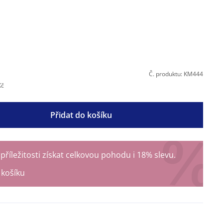
Č. produktu: KM444
Kč
Přidat do košíku
říležitosti získat celkovou pohodu i 18% slevu.
košíku