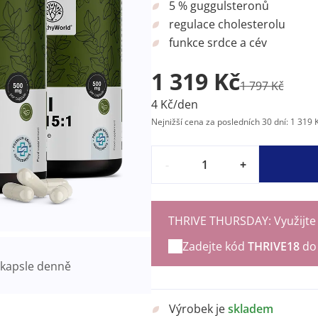
5 % guggulsteronů
regulace cholesterolu
funkce srdce a cév
1 319 Kč
1 797 Kč
4 Kč/den
Nejnižší cena za posledních 30 dní: 1 319 
-
+
THRIVE THURSDAY: Využijte p
Zadejte kód
THRIVE18
do 
kapsle denně
Výrobek je
skladem