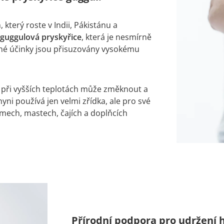
 který roste v Indii, Pákistánu a
guggulová pryskyřice
, která je nesmírně
rné účinky jsou přisuzovány vysokému
 při vyšších teplotách může změknout a
hyni používá jen velmi zřídka, ale pro své
émech, mastech, čajích a doplňcích
Přírodní podpora pro udržení h