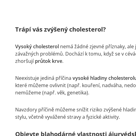
Trápí vás zvýšený cholesterol?
Vysoký cholesterol
nemá žádné zjevné příznaky, ale 
závažných problémů. Dochází k tomu, když se v cév
zhoršují
průtok krve
.
Neexistuje jediná příčina
vysoké hladiny cholesterol
které můžeme ovlivnit (např. kouření, nadváha, nedost
nemůžeme (např. věk, genetika).
Navzdory příčině můžeme snížit riziko zvýšené hladi
stylu, včetně vyvážené stravy a fyzické aktivity.
Objevte blahodárné vlastnosti ájurvédsk