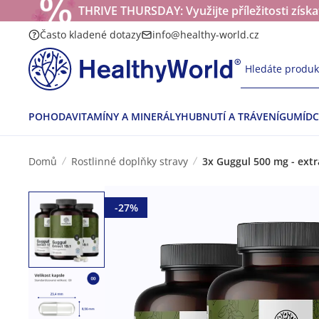
THRIVE THURSDAY: Využijte příležitosti získ
Často kladené dotazy
info@healthy-world.cz
Hledáte produkt
POHODA
VITAMÍNY A MINERÁLY
HUBNUTÍ A TRÁVENÍ
GUMÍDC
Domů
Rostlinné doplňky stravy
3x Guggul 500 mg - extr
-27%