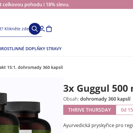
at celkovou pohodu i 18% slevu.
? Klikněte zde
I
ROSTLINNÉ DOPLŇKY STRAVY
akt 15:1, dohromady 360 kapslí
3x Guggul 500 
Obsah:
dohromady 360 kapslí
THRIVE THURSDAY
0d 1
Ayurvedická pryskyřice pro regu