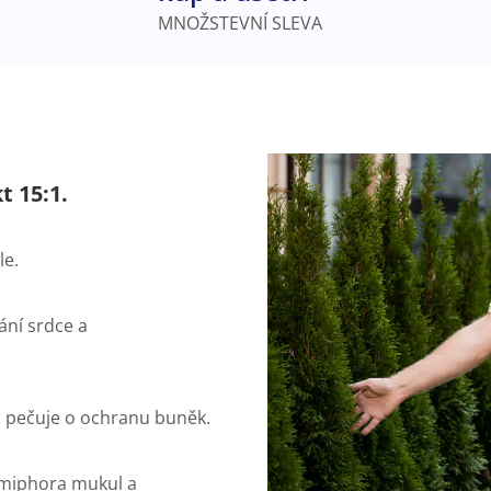
MNOŽSTEVNÍ SLEVA
t 15:1.
le.
ání srdce a
 pečuje o ochranu buněk.
mmiphora mukul a