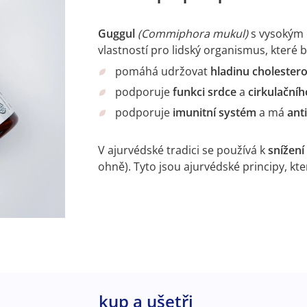
Guggul
(Commiphora mukul)
s vysoký
vlastností pro lidský organismus, které by
pomáhá udržovat
hladinu cholester
podporuje
funkci srdce
a
cirkulační
podporuje
imunitní systém
a má
ant
V ajurvédské tradici se používá k
snížen
ohně). Tyto jsou ajurvédské principy, kt
kup a ušetři