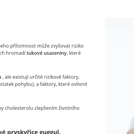
jeho přítomnost může zvyšovat riziko
ách hromadí
tukové usazeniny
, které
u
, ale existují určité rizikové faktory,
atek pohybu), a faktory, které ovlivnit
ny cholesterolu zlepšením životního
é pryskyřice guggul.