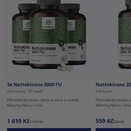
3x Nattokinase 2000 FU
Nattokinase 2
dohromady 720 kapslí
240 kapslí
Fibrinolitický enzym, který se stará o rozklad
Fibrinolitický enzym, 
bílkoviny fibrinu v krvi.
bílkoviny fibrinu v krvi
1 619 Kč
559 Kč
1 977 Kč
659 Kč