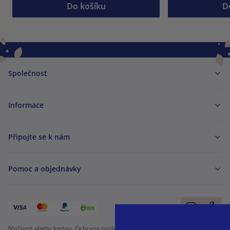
Do košíku
D
Společnost
Informace
Připojte se k nám
Pomoc a objednávky
Možnost platby kartou. Ochrana osobních údajů zaručena pomocí šifrování