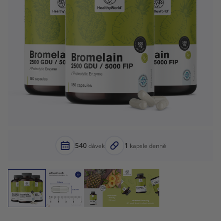
540
1
dávek
kapsle denně