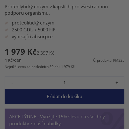
Proteolytický enzym v kapslích pro všestrannou
podporu organismu.
proteolitický enzym
2500 GDU / 5000 FIP
vynikající absorpce
1 979 Kč
2 397 Kč
4 Kč/den
Č. produktu: KM325
Nejnižší cena za posledních 30 dní: 1 979 Kč
-
+
Přidat do košíku
AKCE TÝDNE - Využijte 15% slevu na všechny
produkty z naší nabídky.