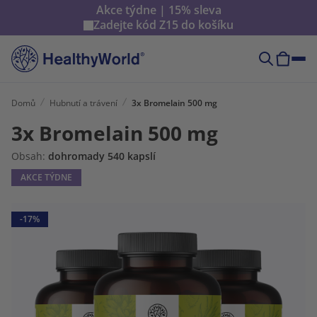
Akce týdne | 15% sleva
Zadejte kód
Z15
do košíku
Domů
Hubnutí a trávení
3x Bromelain 500 mg
3x Bromelain 500 mg
Obsah:
dohromady 540 kapslí
AKCE TÝDNE
-17%