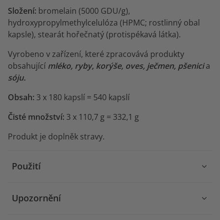
Složení:
bromelain (5000 GDU/g),
hydroxypropylmethylcelulóza (HPMC; rostlinný obal
kapsle), stearát hořečnatý (protispékavá látka).
Vyrobeno v zařízení, které zpracovává produkty
obsahující
mléko, ryby, korýše, oves, ječmen, pšenici
a
sóju.
Obsah:
3 x 180 kapslí = 540 kapslí
Čisté množství:
3 x 110,7 g = 332,1 g
Produkt je doplněk stravy.
Použití
Upozornění