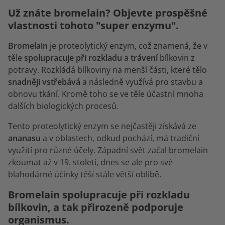
Už znáte bromelain? Objevte prospěšné
vlastnosti tohoto "super enzymu".
Bromelain
je proteolytický enzym, což znamená, že v
těle
spolupracuje při rozkladu
a
trávení
bílkovin z
potravy. Rozkládá bílkoviny na menší části, které tělo
snadněji vstřebává
a následně využívá pro stavbu a
obnovu tkání. Kromě toho se ve těle účastní mnoha
dalších biologických procesů.
Tento proteolytický enzym se nejčastěji získává ze
ananasu
a v oblastech, odkud pochází, má tradiční
využití pro různé účely. Západní svět začal bromelain
zkoumat až v 19. století, dnes se ale pro své
blahodárné účinky těší stále větší oblibě.
Bromelain spolupracuje při rozkladu
bílkovin, a tak přirozeně podporuje
organismus.