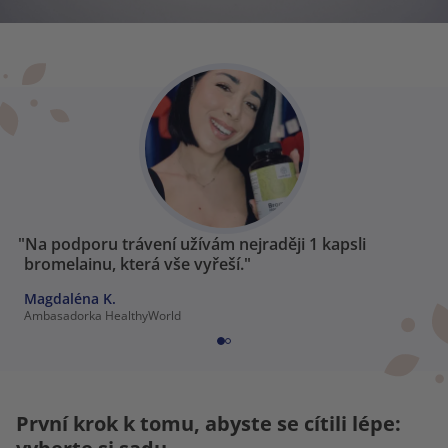
"Na podporu trávení užívám nejraději 1 kapsli
bromelainu, která vše vyřeší."
Magdaléna K.
Ambasadorka HealthyWorld
První krok k tomu, abyste se cítili lépe: