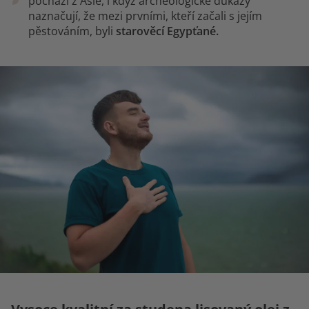
pochází z Asie, i když archeologické důkazy
naznačují, že mezi prvními, kteří začali s jejím
pěstováním, byli
starověcí Egypťané.