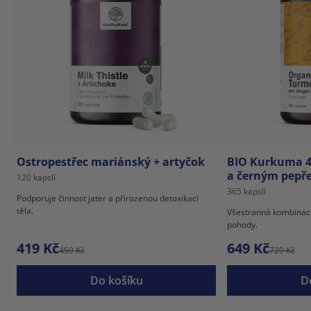
Ostropestřec mariánský + artyčok
BIO Kurkuma 4
a černým pepř
120 kapslí
365 kapslí
Podporuje činnost jater a přirozenou detoxikaci
těla.
Všestranná kombinace 
pohody.
419 Kč
649 Kč
459 Kč
729 Kč
Do košíku
D