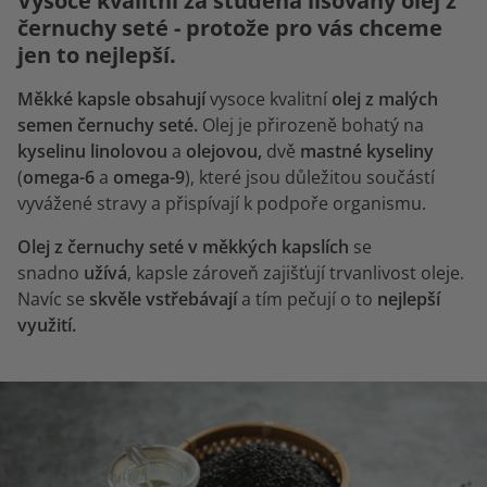
Vysoce kvalitní za studena lisovaný olej z
černuchy seté - protože pro vás chceme
jen to nejlepší.
Měkké kapsle obsahují
vysoce kvalitní
olej z malých
semen černuchy seté.
Olej je přirozeně bohatý na
kyselinu linolovou
a
olejovou,
dvě
mastné kyseliny
(
omega-6
a
omega-9
),
které jsou důležitou součástí
vyvážené stravy a přispívají k podpoře organismu.
Olej z černuchy seté v měkkých kapslích
se
snadno
užívá
, kapsle zároveň zajišťují trvanlivost oleje.
Navíc se
skvěle vstřebávají
a tím pečují o to
nejlepší
využití.