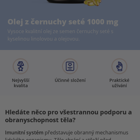
Olej z černuchy seté 1000 mg
Vysoce kvalitní olej ze semen černuchy seté s
kyselinou linolovou a olejovou.
Nejvyšší
Účinné složení
Praktické
kvalita
užívání
Hledáte něco pro všestrannou podporu a
obranyschopnost těla?
Imunitní systém
představuje obranný mechanismus
lidského organismu. Tělo chrání a střeží před