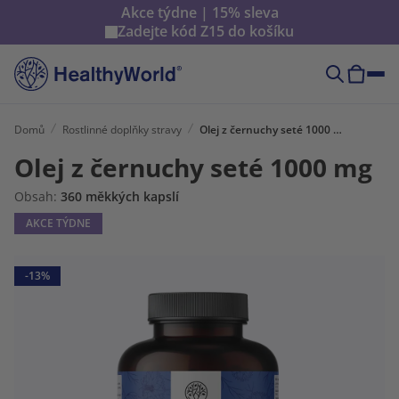
Akce týdne | 15% sleva
Zadejte kód
Z15
do košíku
Domů
Rostlinné doplňky stravy
Olej z černuchy seté 1000 mg
Olej z černuchy seté 1000 mg
Obsah:
360 měkkých kapslí
AKCE TÝDNE
-13%