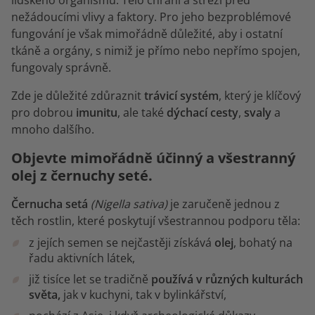
nežádoucími vlivy a faktory. Pro jeho bezproblémové
fungování je však mimořádně důležité, aby i ostatní
tkáně a orgány, s nimiž je přímo nebo nepřímo spojen,
fungovaly správně.
Zde je důležité zdůraznit
trávicí systém
, který je klíčový
pro dobrou
imunitu
, ale také
dýchací cesty
,
svaly
a
mnoho dalšího.
Objevte mimořádně účinný a všestranný
olej z černuchy seté.
Černucha setá
(Nigella sativa)
je zaručeně jednou z
těch rostlin, které poskytují všestrannou podporu těla:
z jejích semen se nejčastěji získává
olej
, bohatý na
řadu aktivních látek,
již tisíce let se tradičně
používá v různých kulturách
světa,
jak v kuchyni, tak v bylinkářství,