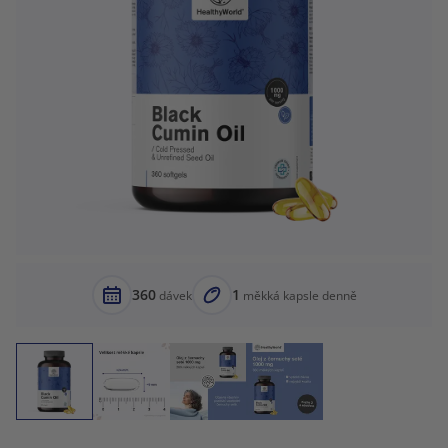
360
1
dávek
měkká kapsle denně