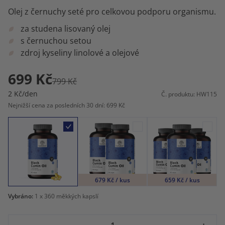
Olej z černuchy seté pro celkovou podporu organismu.
za studena lisovaný olej
s černuchou setou
zdroj kyseliny linolové a olejové
699 Kč
799 Kč
2 Kč/den
Č. produktu: HW115
Nejnižší cena za posledních 30 dní: 699 Kč
679 Kč / kus
659 Kč / kus
Vybráno:
1
x 360 měkkých kapslí