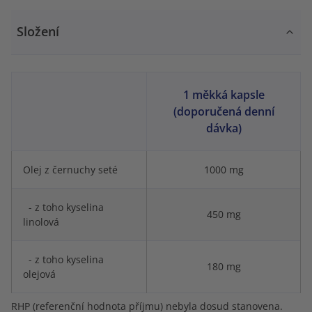
Složení
1 měkká kapsle
(doporučená denní
dávka)
Olej z černuchy seté
1000 mg
- z toho kyselina
450 mg
linolová
- z toho kyselina
180 mg
olejová
RHP (referenční hodnota příjmu) nebyla dosud stanovena.