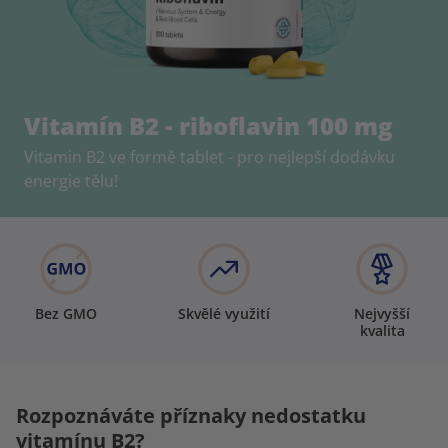
Vitamín B2 - riboflavin 100 mg
Vitamin B2 ve formě tablet - pro nejlepší dodávku
energie tělu!
Bez GMO
Skvělé využití
Nejvyšší
kvalita
Rozpoznáváte příznaky nedostatku
vitamínu B2?