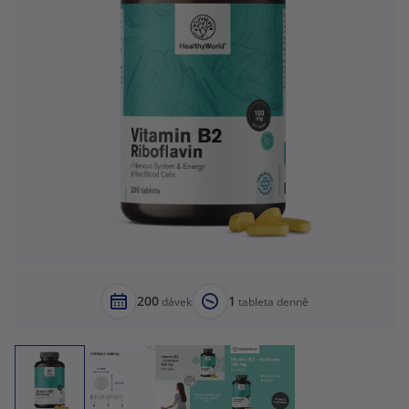
200
1
dávek
tableta denně