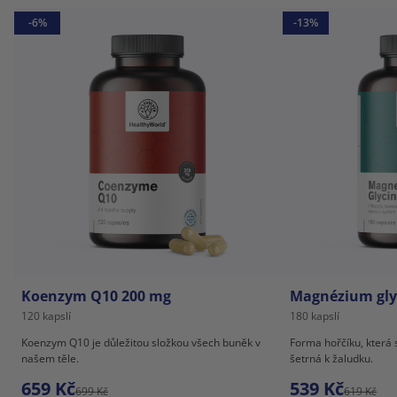
-6%
-13%
Koenzym Q10 200 mg
Magnézium gly
120 kapslí
180 kapslí
Koenzym Q10 je důležitou složkou všech buněk v
Forma hořčíku, která 
našem těle.
šetrná k žaludku.
659 Kč
539 Kč
699 Kč
619 Kč