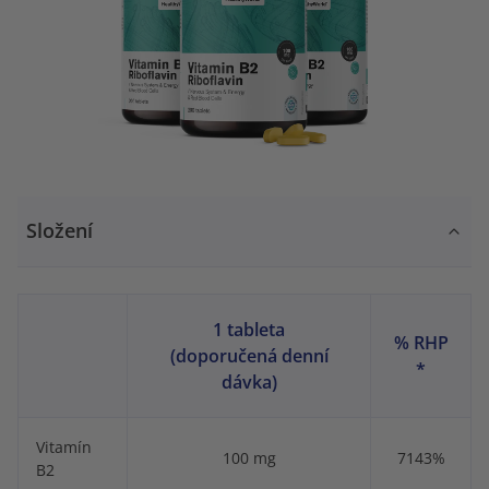
Složení
1 tableta
% RHP
(doporučená denní
*
dávka)
Vitamín
100 mg
7143%
B2