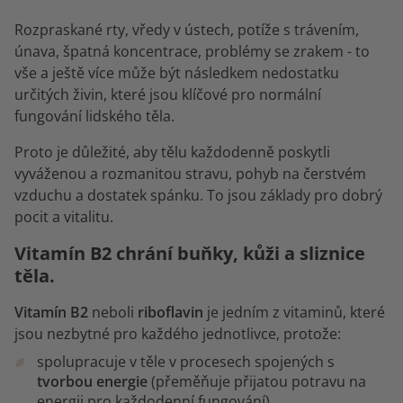
Rozpraskané rty, vředy v ústech, potíže s trávením,
únava, špatná koncentrace, problémy se zrakem - to
vše a ještě více může být následkem nedostatku
určitých živin, které jsou klíčové pro normální
fungování lidského těla.
Proto je důležité, aby tělu každodenně poskytli
vyváženou a rozmanitou stravu, pohyb na čerstvém
vzduchu a dostatek spánku. To jsou základy pro dobrý
pocit a vitalitu.
Vitamín B2 chrání buňky, kůži a sliznice
těla.
Vitamín B2
neboli
riboflavin
je jedním z vitaminů, které
jsou nezbytné pro každého jednotlivce, protože:
spolupracuje v těle v procesech spojených s
tvorbou energie
(přeměňuje přijatou potravu na
energii pro každodenní fungování),