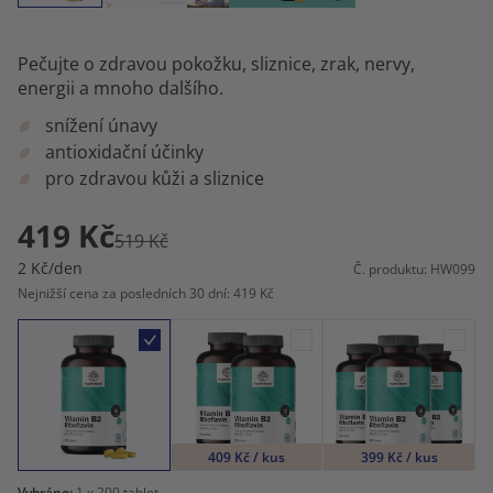
Pečujte o zdravou pokožku, sliznice, zrak, nervy,
energii a mnoho dalšího.
snížení únavy
antioxidační účinky
pro zdravou kůži a sliznice
419 Kč
519 Kč
2 Kč/den
Č. produktu: HW099
Nejnižší cena za posledních 30 dní: 419 Kč
409 Kč / kus
399 Kč / kus
Vybráno:
1
x 200 tablet