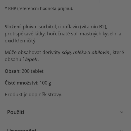
* RHP (referenční hodnota příjmu).
Složení:
plnivo: sorbitol, riboflavin (vitamín B2),
protispékavé látky: hořečnaté soli mastných kyselin a
oxid křemičitý.
Může obsahovat deriváty
sóje, mléka
a
obilovin
, které
obsahují
lepek
.
Obsah:
200 tablet
Čísté množství:
100 g
Produkt je doplněk stravy.
Použití