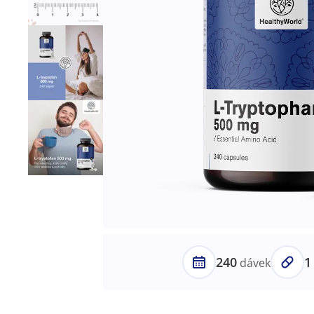
240
1
dávek