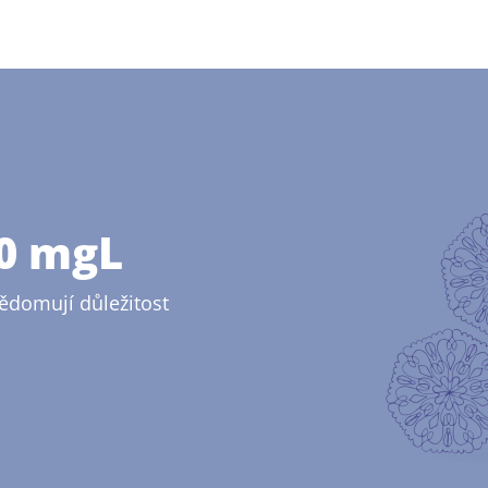
00 mgL
vědomují důležitost