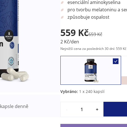
esenciální aminokyselina
pro tvorbu melatoninu a se
způsobuje ospalost
559 Kč
659 Kč
2 Kč/den
Nejnižší cena za posledních 30 dní: 559 Kč
Vybráno:
1
x 240 kapslí
kapsle denně
-
+