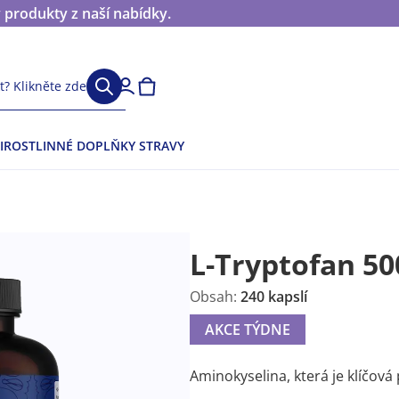
 produkty z naší nabídky.
? Klikněte zde
I
ROSTLINNÉ DOPLŇKY STRAVY
L-Tryptofan 5
Obsah:
240 kapslí
AKCE TÝDNE
Aminokyselina, která je klíčov