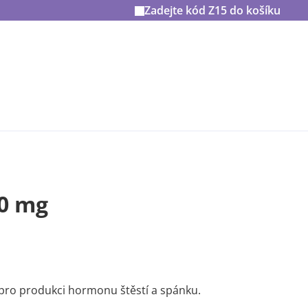
Zadejte kód
Z15
do košíku
00 mg
á pro produkci hormonu štěstí a spánku.