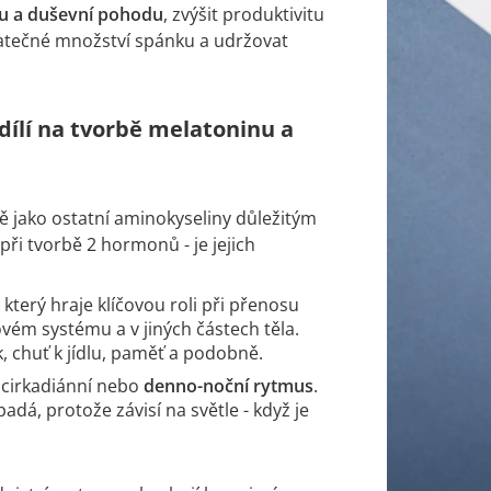
ou a duševní pohodu
, zvýšit produktivitu
ostatečné množství spánku a udržovat
dílí na tvorbě melatoninu a
jně jako ostatní aminokyseliny důležitým
při tvorbě 2 hormonů - je jejich
, který hraje klíčovou roli při přenosu
ém systému a v jiných částech těla.
k, chuť k jídlu, paměť a podobně.
 cirkadiánní nebo
denno-noční rytmus
.
adá, protože závisí na světle - když je