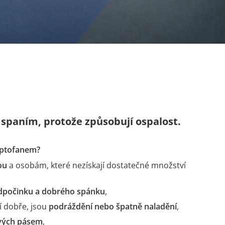
spaním, protože způsobují ospalost.
yptofanem?
ou
a osobám, které nezískají dostatečné množství
odpočinku a dobrého spánku
,
í dobře, jsou
podráždění nebo špatně naladění
,
ových pásem
,