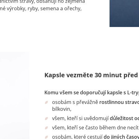
dnictvím stravy, obsahují ho zejména
čné výrobky, ryby, semena a ořechy,
Kapsle vezměte 30 minut před 
Komu všem se doporučují kapsle s L-tr
osobám s převážně
rostlinnou strav
bílkovin,
všem, kteří si uvědomují
důležitost 
všem, kteří se často během dne necít
osobám, které cestují
do jiných čas