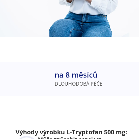
na 8 měsíců
DLOUHODOBÁ PÉČE
Výhody výrobku L-Tryptofan 500 mg: