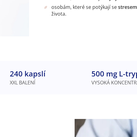
osobám, které se potýkají se
strese
života.
240 kapslí
500 mg L-try
XXL BALENÍ
VYSOKÁ KONCENTR