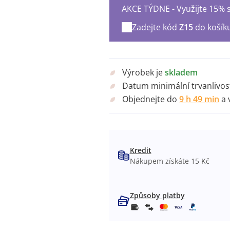
AKCE TÝDNE - Využijte 15% s
Zadejte kód
Z15
do košík
Výrobek je
skladem
Datum minimální trvanlivos
Objednejte do
9 h 49 min
a 
Kredit
Nákupem získáte 15 Kč
Způsoby platby