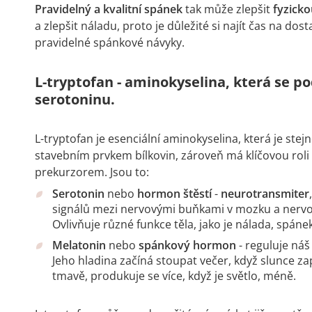
Pravidelný a kvalitní spánek
tak může zlepšit
fyzick
a zlepšit náladu, proto je důležité si najít čas na d
pravidelné spánkové návyky.
L-tryptofan - aminokyselina, která se po
serotoninu.
L-tryptofan je esenciální aminokyselina, která je ste
stavebním prvkem bílkovin, zároveň má klíčovou roli 
prekurzorem. Jsou to:
Serotonin
nebo
hormon štěstí
-
neurotransmiter
signálů mezi nervovými buňkami v mozku a nervov
Ovlivňuje různé funkce těla, jako je nálada, spáne
Melatonin
nebo
spánkový hormon
- reguluje náš
Jeho hladina začíná stoupat večer, když slunce zap
tmavě, produkuje se více, když je světlo, méně.