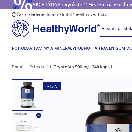
AKCE TÝDNE - Využijte 15% slevu na všechny
Často kladené dotazy
info@healthy-world.cz
Hledáte produkt
POHODA
VITAMÍNY A MINERÁLY
HUBNUTÍ A TRÁVENÍ
GUMÍDC
Domů
Pohoda
L-Tryptofan 500 mg, 240 kapslí
-15%