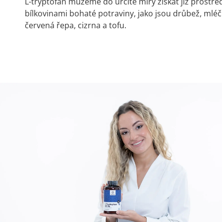
L-tryptofan můžeme do určité míry získat již prostře
bílkovinami bohaté potraviny, jako jsou drůbež, mlé
červená řepa, cizrna a tofu.